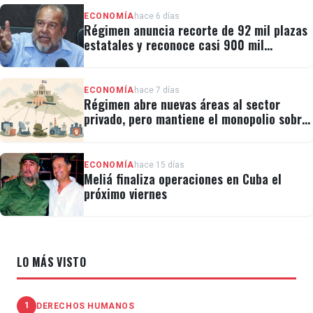
ECONOMÍA
hace 6 días
Régimen anuncia recorte de 92 mil plazas
estatales y reconoce casi 900 mil
personas vulnerables
ECONOMÍA
hace 7 días
Régimen abre nuevas áreas al sector
privado, pero mantiene el monopolio sobre
la prensa y el internet
ECONOMÍA
hace 15 días
Meliá finaliza operaciones en Cuba el
próximo viernes
LO MÁS VISTO
1
DERECHOS HUMANOS