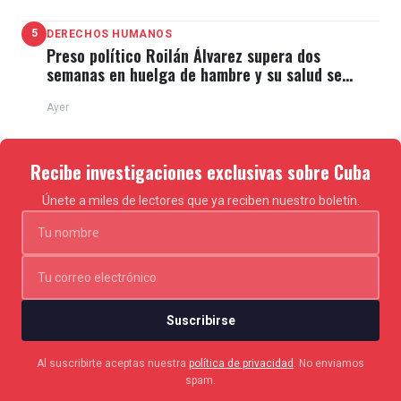
5
DERECHOS HUMANOS
Preso político Roilán Álvarez supera dos
semanas en huelga de hambre y su salud se
deteriora
Ayer
Recibe investigaciones exclusivas sobre Cuba
Únete a miles de lectores que ya reciben nuestro boletín.
Suscribirse
Al suscribirte aceptas nuestra
política de privacidad
. No enviamos
spam.