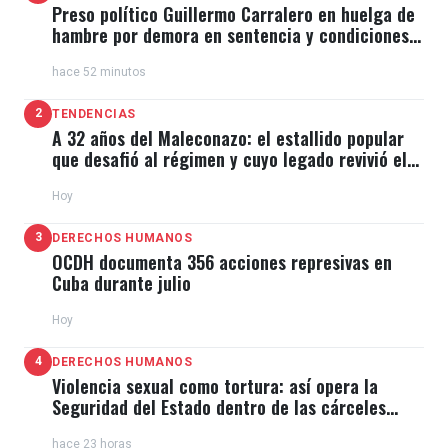
Preso político Guillermo Carralero en huelga de
hambre por demora en sentencia y condiciones
de El Típico
hace 52 minutos
2
TENDENCIAS
A 32 años del Maleconazo: el estallido popular
que desafió al régimen y cuyo legado revivió el
11J
Hoy
3
DERECHOS HUMANOS
OCDH documenta 356 acciones represivas en
Cuba durante julio
Hoy
4
DERECHOS HUMANOS
Violencia sexual como tortura: así opera la
Seguridad del Estado dentro de las cárceles
cubanas
hace 23 horas