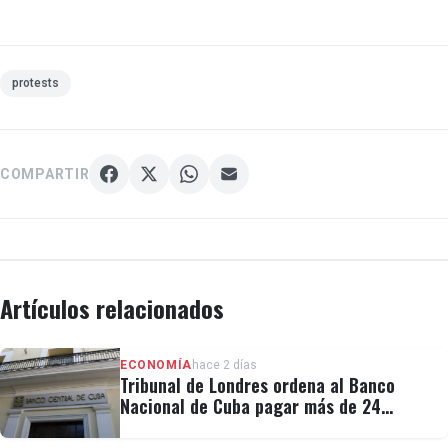
protests
COMPARTIR
Artículos relacionados
ECONOMÍA
hace 2 días
Tribunal de Londres ordena al Banco
Nacional de Cuba pagar más de 24
millones al fondo CRF I