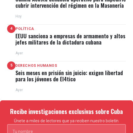
cubrir intervención del régimen en la Masonería
Hoy
4
POLÍTICA
EEUU sanciona a empresas de armamento y altos
jefes militares de la dictadura cubana
Ayer
5
DERECHOS HUMANOS
Seis meses en prisión sin juicio: exigen libertad
para los jóvenes de El4tico
Ayer
Recibe investigaciones exclusivas sobre Cuba
Únete a miles de lectores que ya reciben nuestro boletín.