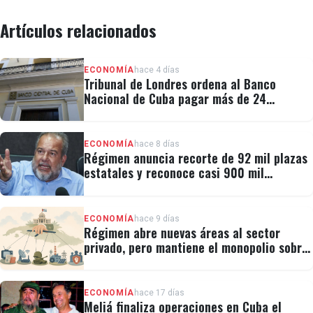
Artículos relacionados
ECONOMÍA
hace 4 días
Tribunal de Londres ordena al Banco
Nacional de Cuba pagar más de 24
millones al fondo CRF I
ECONOMÍA
hace 8 días
Régimen anuncia recorte de 92 mil plazas
estatales y reconoce casi 900 mil
personas vulnerables
ECONOMÍA
hace 9 días
Régimen abre nuevas áreas al sector
privado, pero mantiene el monopolio sobre
la prensa y el internet
ECONOMÍA
hace 17 días
Meliá finaliza operaciones en Cuba el