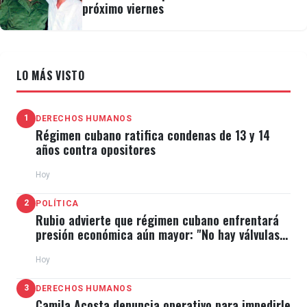
próximo viernes
LO MÁS VISTO
1
DERECHOS HUMANOS
Régimen cubano ratifica condenas de 13 y 14
años contra opositores
Hoy
2
POLÍTICA
Rubio advierte que régimen cubano enfrentará
presión económica aún mayor: "No hay válvulas
de escape"
Hoy
3
DERECHOS HUMANOS
Camila Acosta denuncia operativo para impedirle