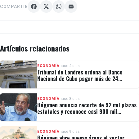
COMPARTIR
Artículos relacionados
ECONOMÍA
hace 4 días
Tribunal de Londres ordena al Banco
Nacional de Cuba pagar más de 24
millones al fondo CRF I
ECONOMÍA
hace 8 días
Régimen anuncia recorte de 92 mil plazas
estatales y reconoce casi 900 mil
personas vulnerables
ECONOMÍA
hace 9 días
Régimen abre nuevas áreas al sector