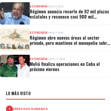
ECONOMÍA
hace 8 días
Régimen anuncia recorte de 92 mil plazas
estatales y reconoce casi 900 mil
personas vulnerables
ECONOMÍA
hace 9 días
Régimen abre nuevas áreas al sector
privado, pero mantiene el monopolio sobre
la prensa y el internet
ECONOMÍA
hace 17 días
Meliá finaliza operaciones en Cuba el
próximo viernes
LO MÁS VISTO
1
DERECHOS HUMANOS