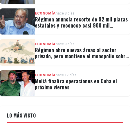
millones al fondo CRF I
ECONOMÍA
hace 8 días
Régimen anuncia recorte de 92 mil plazas
estatales y reconoce casi 900 mil
personas vulnerables
ECONOMÍA
hace 9 días
Régimen abre nuevas áreas al sector
privado, pero mantiene el monopolio sobre
la prensa y el internet
ECONOMÍA
hace 17 días
Meliá finaliza operaciones en Cuba el
próximo viernes
LO MÁS VISTO