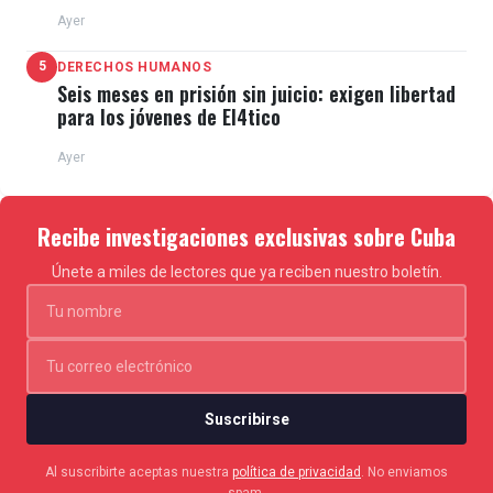
Ayer
5
DERECHOS HUMANOS
Seis meses en prisión sin juicio: exigen libertad
para los jóvenes de El4tico
Ayer
Recibe investigaciones exclusivas sobre Cuba
Únete a miles de lectores que ya reciben nuestro boletín.
Suscribirse
Al suscribirte aceptas nuestra
política de privacidad
. No enviamos
spam.