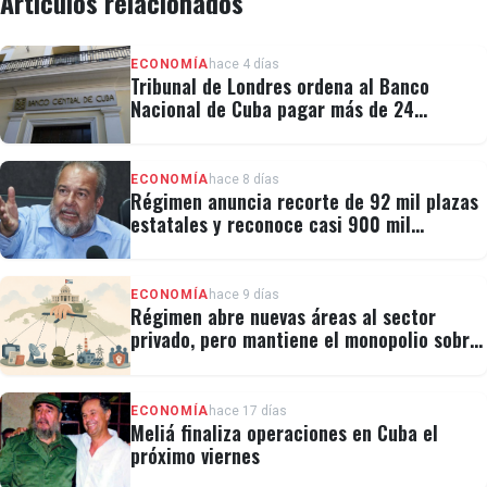
Artículos relacionados
ECONOMÍA
hace 4 días
Tribunal de Londres ordena al Banco
Nacional de Cuba pagar más de 24
millones al fondo CRF I
ECONOMÍA
hace 8 días
Régimen anuncia recorte de 92 mil plazas
estatales y reconoce casi 900 mil
personas vulnerables
ECONOMÍA
hace 9 días
Régimen abre nuevas áreas al sector
privado, pero mantiene el monopolio sobre
la prensa y el internet
ECONOMÍA
hace 17 días
Meliá finaliza operaciones en Cuba el
próximo viernes