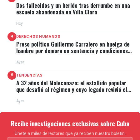
Dos fallecidos y un herido tras derrumbe en una
escuela abandonada en Villa Clara
Hoy
4
DERECHOS HUMANOS
Preso político Guillermo Carralero en huelga de
hambre por demora en sentencia y condiciones
de El Típico
Ayer
5
TENDENCIAS
A 32 años del Maleconazo: el estallido popular
que desafió al régimen y cuyo legado revivió el
11J
Ayer
Recibe investigaciones exclusivas sobre Cuba
Únete a miles de lectores que ya reciben nuestro boletín.