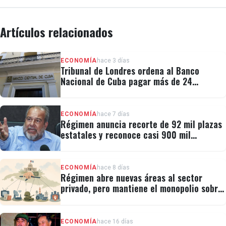
Artículos relacionados
ECONOMÍA
hace 3 días
Tribunal de Londres ordena al Banco
Nacional de Cuba pagar más de 24
millones al fondo CRF I
ECONOMÍA
hace 7 días
Régimen anuncia recorte de 92 mil plazas
estatales y reconoce casi 900 mil
personas vulnerables
ECONOMÍA
hace 8 días
Régimen abre nuevas áreas al sector
privado, pero mantiene el monopolio sobre
la prensa y el internet
ECONOMÍA
hace 16 días