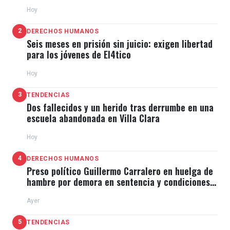
Hoy
2
DERECHOS HUMANOS
Seis meses en prisión sin juicio: exigen libertad
para los jóvenes de El4tico
Hoy
3
TENDENCIAS
Dos fallecidos y un herido tras derrumbe en una
escuela abandonada en Villa Clara
Hoy
4
DERECHOS HUMANOS
Preso político Guillermo Carralero en huelga de
hambre por demora en sentencia y condiciones
de El Típico
Ayer
5
TENDENCIAS