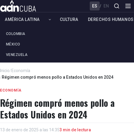
ES
/
EN
AMÉRICA LATINA
CULTURA
DERECHOS HUMANOS
COLOMBIA
MÉXICO
VENEZUELA
Inicio
/
Economía
/
Régimen compró menos pollo a Estados Unidos en 2024
ECONOMÍA
Régimen compró menos pollo a
Estados Unidos en 2024
13 de enero de 2025 a las 14:35
3 min de lectura