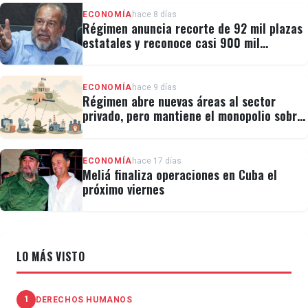
ECONOMÍA
hace 8 días
Régimen anuncia recorte de 92 mil plazas
estatales y reconoce casi 900 mil
personas vulnerables
ECONOMÍA
hace 9 días
Régimen abre nuevas áreas al sector
privado, pero mantiene el monopolio sobre
la prensa y el internet
ECONOMÍA
hace 17 días
Meliá finaliza operaciones en Cuba el
próximo viernes
LO MÁS VISTO
1
DERECHOS HUMANOS