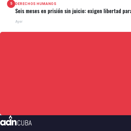
5
DERECHOS HUMANOS
Seis meses en prisión sin juicio: exigen libertad par
Ayer