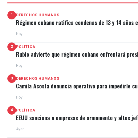
1
DERECHOS HUMANOS
Régimen cubano ratifica condenas de 13 y 14 años c
Hoy
2
POLÍTICA
Rubio advierte que régimen cubano enfrentará pres
Hoy
3
DERECHOS HUMANOS
Camila Acosta denuncia operativo para impedirle cu
Hoy
4
POLÍTICA
EEUU sanciona a empresas de armamento y altos jefe
Ayer