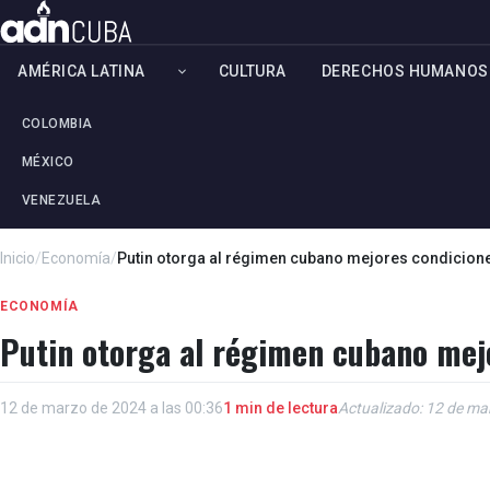
AMÉRICA LATINA
CULTURA
DERECHOS HUMANOS
COLOMBIA
MÉXICO
VENEZUELA
Inicio
/
Economía
/
Putin otorga al régimen cubano mejores condicion
ECONOMÍA
Putin otorga al régimen cubano mej
12 de marzo de 2024 a las 00:36
1 min de lectura
Actualizado: 12 de ma