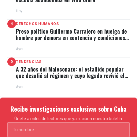
Hoy
4
DERECHOS HUMANOS
Preso político Guillermo Carralero en huelga de
hambre por demora en sentencia y condiciones
de El Típico
Ayer
5
TENDENCIAS
A 32 años del Maleconazo: el estallido popular
que desafió al régimen y cuyo legado revivió el
11J
Ayer
Recibe investigaciones exclusivas sobre Cuba
Únete a miles de lectores que ya reciben nuestro boletín.