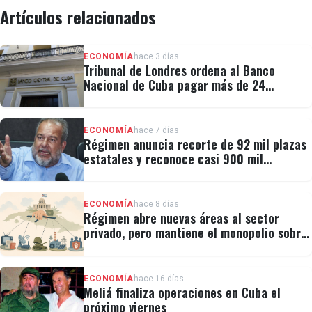
Artículos relacionados
ECONOMÍA
hace 3 días
Tribunal de Londres ordena al Banco
Nacional de Cuba pagar más de 24
millones al fondo CRF I
ECONOMÍA
hace 7 días
Régimen anuncia recorte de 92 mil plazas
estatales y reconoce casi 900 mil
personas vulnerables
ECONOMÍA
hace 8 días
Régimen abre nuevas áreas al sector
privado, pero mantiene el monopolio sobre
la prensa y el internet
ECONOMÍA
hace 16 días
Meliá finaliza operaciones en Cuba el
próximo viernes