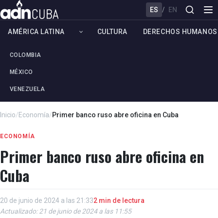
ES
/
EN
AMÉRICA LATINA
CULTURA
DERECHOS HUMANOS
COLOMBIA
MÉXICO
VENEZUELA
Inicio
/
Economía
/
Primer banco ruso abre oficina en Cuba
ECONOMÍA
Primer banco ruso abre oficina en
Cuba
20 de junio de 2024 a las 21:33
2 min de lectura
Actualizado: 21 de junio de 2024 a las 11:55