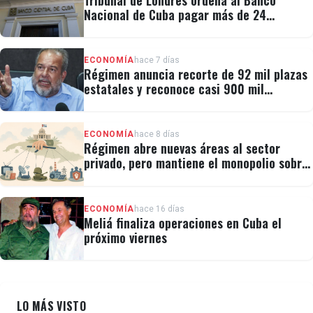
Tribunal de Londres ordena al Banco
Nacional de Cuba pagar más de 24
millones al fondo CRF I
ECONOMÍA
hace 7 días
Régimen anuncia recorte de 92 mil plazas
estatales y reconoce casi 900 mil
personas vulnerables
ECONOMÍA
hace 8 días
Régimen abre nuevas áreas al sector
privado, pero mantiene el monopolio sobre
la prensa y el internet
ECONOMÍA
hace 16 días
Meliá finaliza operaciones en Cuba el
próximo viernes
LO MÁS VISTO