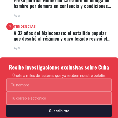
Preso político Guillermo Carralero en huelga de
hambre por demora en sentencia y condiciones
de El Típico
Ayer
5
TENDENCIAS
A 32 años del Maleconazo: el estallido popular
que desafió al régimen y cuyo legado revivió el
11J
Ayer
Recibe investigaciones exclusivas sobre Cuba
Únete a miles de lectores que ya reciben nuestro boletín.
Suscribirse