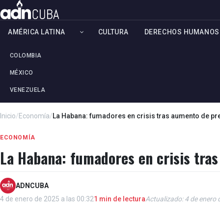
AMÉRICA LATINA
CULTURA
DERECHOS HUMANOS
COLOMBIA
MÉXICO
VENEZUELA
Inicio
/
Economía
/
La Habana: fumadores en crisis tras aumento de pre
ECONOMÍA
La Habana: fumadores en crisis tras
ADNCUBA
4 de enero de 2025 a las 00:32
1 min de lectura
Actualizado: 4 de enero 