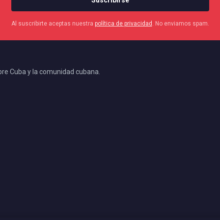
Al suscribirte aceptas nuestra
política de privacidad
. No enviamos spam.
bre Cuba y la comunidad cubana.