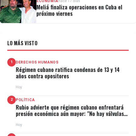
ECONOMÍA
hace 17 días
Meliá finaliza operaciones en Cuba el
próximo viernes
LO MÁS VISTO
1
DERECHOS HUMANOS
Régimen cubano ratifica condenas de 13 y 14
años contra opositores
Hoy
2
POLÍTICA
Rubio advierte que régimen cubano enfrentará
presión económica aún mayor: "No hay válvulas
de escape"
Hoy