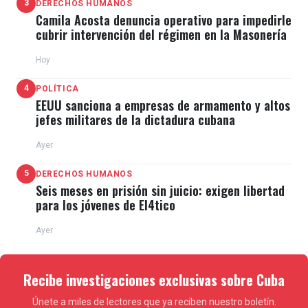
3
DERECHOS HUMANOS
Camila Acosta denuncia operativo para impedirle
cubrir intervención del régimen en la Masonería
Hoy
4
POLÍTICA
EEUU sanciona a empresas de armamento y altos
jefes militares de la dictadura cubana
Ayer
5
DERECHOS HUMANOS
Seis meses en prisión sin juicio: exigen libertad
para los jóvenes de El4tico
Ayer
Recibe investigaciones exclusivas sobre Cuba
Únete a miles de lectores que ya reciben nuestro boletín.