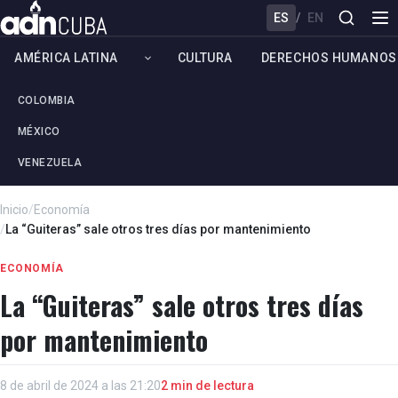
ES
/
EN
AMÉRICA LATINA
CULTURA
DERECHOS HUMANOS
COLOMBIA
MÉXICO
VENEZUELA
Inicio
/
Economía
/
La “Guiteras” sale otros tres días por mantenimiento
ECONOMÍA
La “Guiteras” sale otros tres días
por mantenimiento
8 de abril de 2024 a las 21:20
2 min de lectura