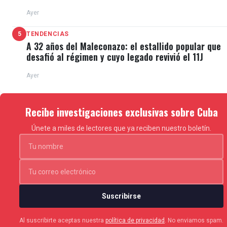
Típico
Ayer
5
TENDENCIAS
A 32 años del Maleconazo: el estallido popular que
desafió al régimen y cuyo legado revivió el 11J
Ayer
Recibe investigaciones exclusivas sobre Cuba
Únete a miles de lectores que ya reciben nuestro boletín.
Suscribirse
Al suscribirte aceptas nuestra
política de privacidad
. No enviamos spam.