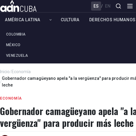
ES
/
EN
AMÉRICA LATINA
CULTURA
DERECHOS HUMANOS
COLOMBIA
MÉXICO
VENEZUELA
Inicio
/
Economía
Gobernador camagüeyano apela "a la vergüenza" para producir m
/
leche
ECONOMÍA
Gobernador camagüeyano apela "a l
vergüenza" para producir más leche