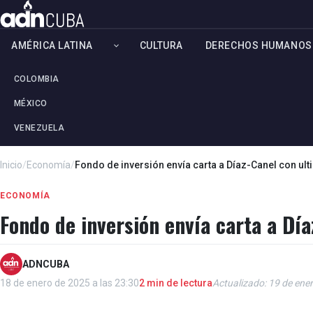
AMÉRICA LATINA
CULTURA
DERECHOS HUMANOS
COLOMBIA
MÉXICO
VENEZUELA
Inicio
/
Economía
/
Fondo de inversión envía carta a Díaz-Canel con ul
ECONOMÍA
Fondo de inversión envía carta a Dí
ADNCUBA
18 de enero de 2025 a las 23:30
2 min de lectura
Actualizado: 19 de ener