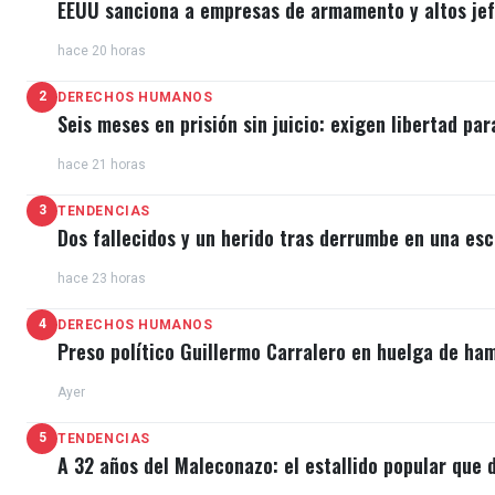
EEUU sanciona a empresas de armamento y altos jefe
hace 20 horas
2
DERECHOS HUMANOS
Seis meses en prisión sin juicio: exigen libertad par
hace 21 horas
3
TENDENCIAS
Dos fallecidos y un herido tras derrumbe en una esc
hace 23 horas
4
DERECHOS HUMANOS
Preso político Guillermo Carralero en huelga de ha
Ayer
5
TENDENCIAS
A 32 años del Maleconazo: el estallido popular que d