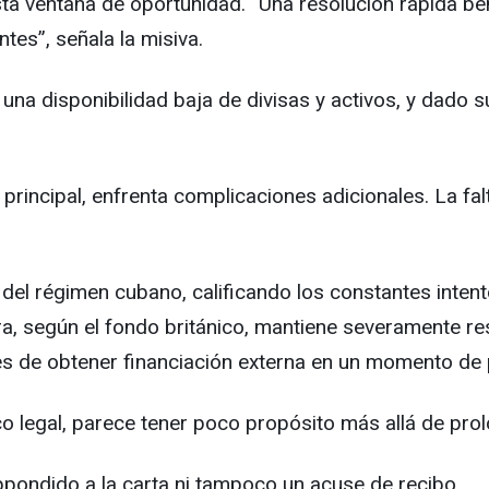
ta ventana de oportunidad. “Una resolución rápida ben
tes”, señala la misiva.
na disponibilidad baja de divisas y activos, y dado su
rincipal, enfrenta complicaciones adicionales. La fal
as del régimen cubano, calificando los constantes int
ra, según el fondo británico, mantiene severamente r
ades de obtener financiación externa en un momento de
co legal, parece tener poco propósito más allá de pro
ppondido a la carta ni tampoco un acuse de recibo.