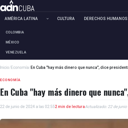
AMÉRICA LATINA
CULTURA
DERECHOS HUMANOS
COLOMBIA
MÉXICO
VENEZUELA
Inicio
/
Economía
/
En Cuba "hay más dinero que nunca", dice president
ECONOMÍA
En Cuba "hay más dinero que nunca",
22 de junio de 2024 a las 02:55
2 min de lectura
Actualizado: 22 de junio