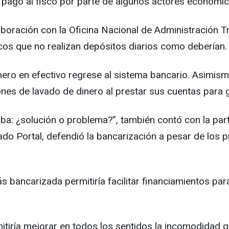
pago al fisco por parte de algunos actores económicos
oración con la Oficina Nacional de Administración Tr
cos que no realizan depósitos diarios como deberían.
ero en efectivo regrese al sistema bancario. Asimismo
ones de lavado de dinero al prestar sus cuentas para 
uba: ¿solución o problema?”, también contó con la part
do Portal, defendió la bancarización a pesar de los p
ancarizada permitiría facilitar financiamientos para i
itiría mejorar en todos los sentidos la incomodidad q