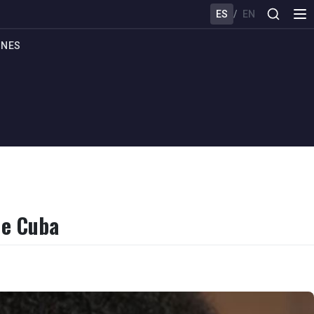
ES
/
EN
ONES
de Cuba