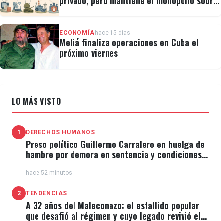
privado, pero mantiene el monopolio sobre
la prensa y el internet
ECONOMÍA
hace 15 días
Meliá finaliza operaciones en Cuba el
próximo viernes
LO MÁS VISTO
1
DERECHOS HUMANOS
Preso político Guillermo Carralero en huelga de
hambre por demora en sentencia y condiciones
de El Típico
hace 52 minutos
2
TENDENCIAS
A 32 años del Maleconazo: el estallido popular
que desafió al régimen y cuyo legado revivió el