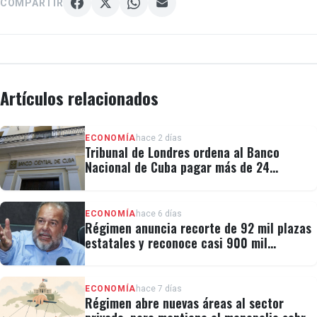
COMPARTIR
Artículos relacionados
ECONOMÍA
hace 2 días
Tribunal de Londres ordena al Banco
Nacional de Cuba pagar más de 24
millones al fondo CRF I
ECONOMÍA
hace 6 días
Régimen anuncia recorte de 92 mil plazas
estatales y reconoce casi 900 mil
personas vulnerables
ECONOMÍA
hace 7 días
Régimen abre nuevas áreas al sector