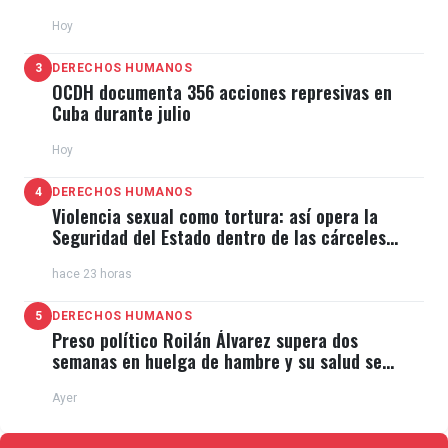
11J
Hoy
3
DERECHOS HUMANOS
OCDH documenta 356 acciones represivas en
Cuba durante julio
Hoy
4
DERECHOS HUMANOS
Violencia sexual como tortura: así opera la
Seguridad del Estado dentro de las cárceles
cubanas
hace 23 horas
5
DERECHOS HUMANOS
Preso político Roilán Álvarez supera dos
semanas en huelga de hambre y su salud se
deteriora
Ayer