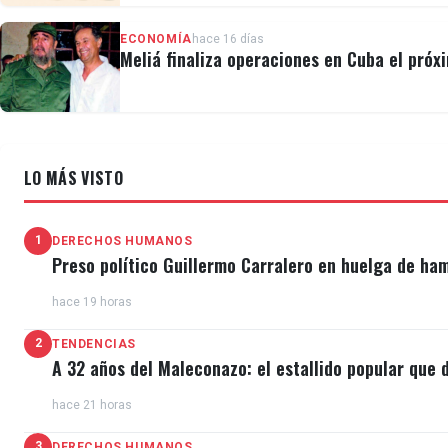
ECONOMÍA
hace 16 días
Meliá finaliza operaciones en Cuba el próx
LO MÁS VISTO
1
DERECHOS HUMANOS
Preso político Guillermo Carralero en huelga de ha
hace 19 horas
2
TENDENCIAS
A 32 años del Maleconazo: el estallido popular que d
hace 21 horas
3
DERECHOS HUMANOS