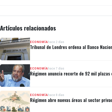
Artículos relacionados
ECONOMÍA
hace 2 días
Tribunal de Londres ordena al Banco Nacio
ECONOMÍA
hace 7 días
Régimen anuncia recorte de 92 mil plazas 
ECONOMÍA
hace 8 días
Régimen abre nuevas áreas al sector privad