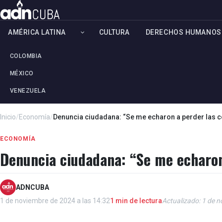
AMÉRICA LATINA
CULTURA
DERECHOS HUMANOS
COLOMBIA
MÉXICO
VENEZUELA
Inicio
/
Economía
/
Denuncia ciudadana: “Se me echaron a perder las c
ECONOMÍA
Denuncia ciudadana: “Se me echaron
ADNCUBA
1 de noviembre de 2024 a las 14:32
1 min de lectura
Actualizado: 1 de n