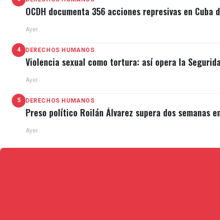
OCDH documenta 356 acciones represivas en Cuba du
Ayer
4
DERECHOS HUMANOS
Violencia sexual como tortura: así opera la Segurid
Ayer
5
DERECHOS HUMANOS
Preso político Roilán Álvarez supera dos semanas e
Ayer