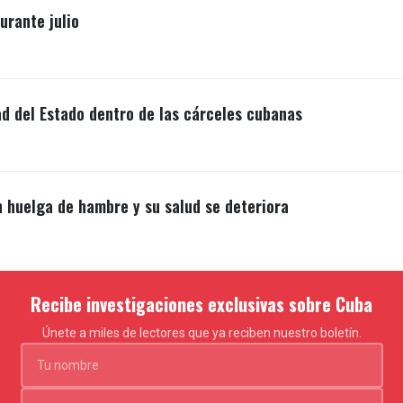
rante julio
ad del Estado dentro de las cárceles cubanas
n huelga de hambre y su salud se deteriora
Recibe investigaciones exclusivas sobre Cuba
Únete a miles de lectores que ya reciben nuestro boletín.