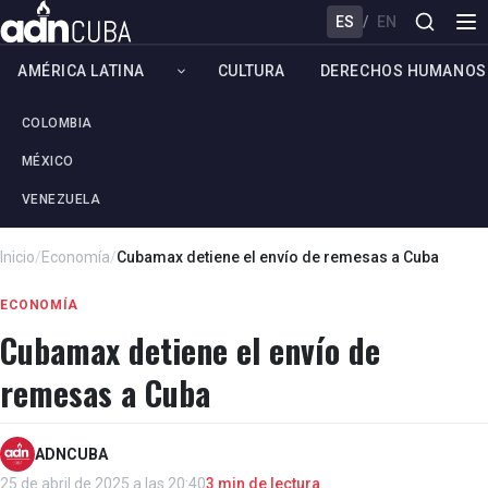
ES
/
EN
AMÉRICA LATINA
CULTURA
DERECHOS HUMANOS
COLOMBIA
MÉXICO
VENEZUELA
Inicio
/
Economía
/
Cubamax detiene el envío de remesas a Cuba
ECONOMÍA
Cubamax detiene el envío de
remesas a Cuba
ADNCUBA
25 de abril de 2025 a las 20:40
3 min de lectura