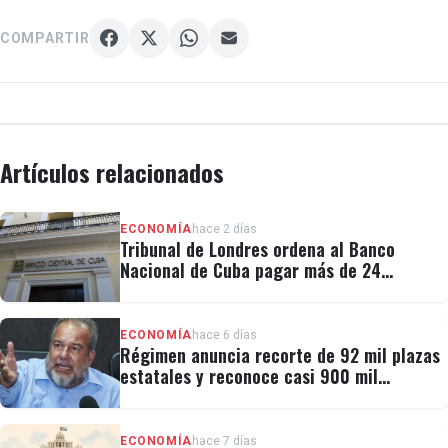
COMPARTIR
Artículos relacionados
ECONOMÍA
hace 2 días
Tribunal de Londres ordena al Banco
Nacional de Cuba pagar más de 24
millones al fondo CRF I
ECONOMÍA
hace 6 días
Régimen anuncia recorte de 92 mil plazas
estatales y reconoce casi 900 mil
personas vulnerables
ECONOMÍA
hace 7 días