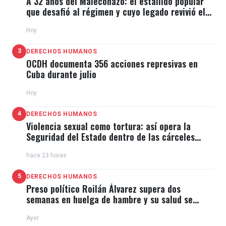
A 32 años del Maleconazo: el estallido popular
que desafió al régimen y cuyo legado revivió el
11J
Hoy
3
DERECHOS HUMANOS
OCDH documenta 356 acciones represivas en
Cuba durante julio
Hoy
4
DERECHOS HUMANOS
Violencia sexual como tortura: así opera la
Seguridad del Estado dentro de las cárceles
cubanas
hace 23 horas
5
DERECHOS HUMANOS
Preso político Roilán Álvarez supera dos
semanas en huelga de hambre y su salud se
deteriora
Ayer