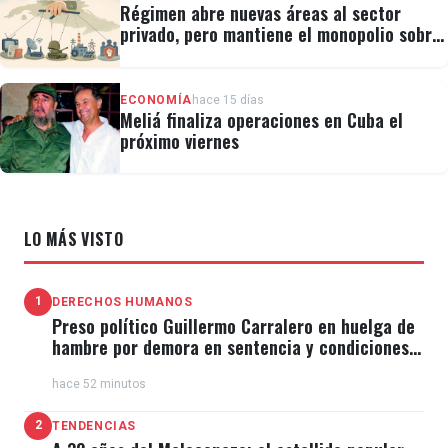
Régimen abre nuevas áreas al sector
privado, pero mantiene el monopolio sobre
la prensa y el internet
ECONOMÍA
hace 15 días
Meliá finaliza operaciones en Cuba el
próximo viernes
LO MÁS VISTO
1
DERECHOS HUMANOS
Preso político Guillermo Carralero en huelga de
hambre por demora en sentencia y condiciones
de El Típico
hace 52 minutos
2
TENDENCIAS