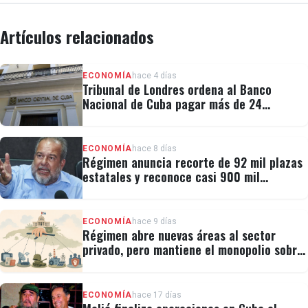
Artículos relacionados
ECONOMÍA
hace 4 días
Tribunal de Londres ordena al Banco
Nacional de Cuba pagar más de 24
millones al fondo CRF I
ECONOMÍA
hace 8 días
Régimen anuncia recorte de 92 mil plazas
estatales y reconoce casi 900 mil
personas vulnerables
ECONOMÍA
hace 9 días
Régimen abre nuevas áreas al sector
privado, pero mantiene el monopolio sobre
la prensa y el internet
ECONOMÍA
hace 17 días