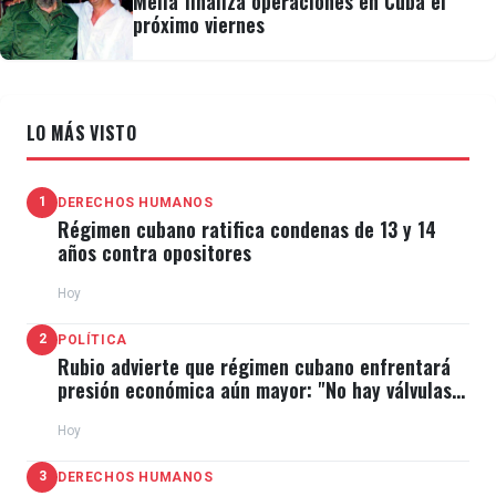
Meliá finaliza operaciones en Cuba el
próximo viernes
LO MÁS VISTO
1
DERECHOS HUMANOS
Régimen cubano ratifica condenas de 13 y 14
años contra opositores
Hoy
2
POLÍTICA
Rubio advierte que régimen cubano enfrentará
presión económica aún mayor: "No hay válvulas
de escape"
Hoy
3
DERECHOS HUMANOS