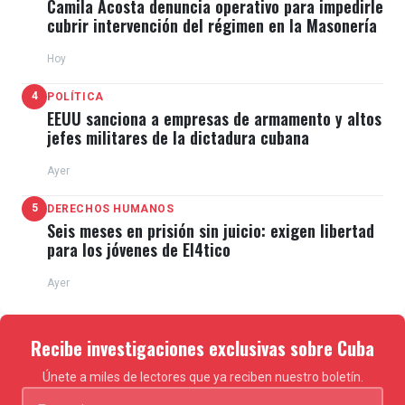
Camila Acosta denuncia operativo para impedirle
cubrir intervención del régimen en la Masonería
Hoy
4
POLÍTICA
EEUU sanciona a empresas de armamento y altos
jefes militares de la dictadura cubana
Ayer
5
DERECHOS HUMANOS
Seis meses en prisión sin juicio: exigen libertad
para los jóvenes de El4tico
Ayer
Recibe investigaciones exclusivas sobre Cuba
Únete a miles de lectores que ya reciben nuestro boletín.