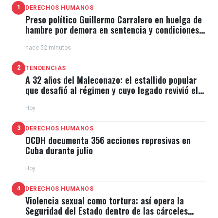
1
DERECHOS HUMANOS
Preso político Guillermo Carralero en huelga de
hambre por demora en sentencia y condiciones
de El Típico
hace 52 minutos
2
TENDENCIAS
A 32 años del Maleconazo: el estallido popular
que desafió al régimen y cuyo legado revivió el
11J
Hoy
3
DERECHOS HUMANOS
OCDH documenta 356 acciones represivas en
Cuba durante julio
Hoy
4
DERECHOS HUMANOS
Violencia sexual como tortura: así opera la
Seguridad del Estado dentro de las cárceles