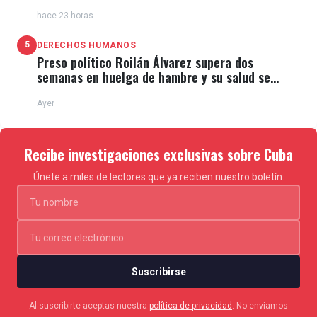
cubanas
hace 23 horas
5
DERECHOS HUMANOS
Preso político Roilán Álvarez supera dos
semanas en huelga de hambre y su salud se
deteriora
Ayer
Recibe investigaciones exclusivas sobre Cuba
Únete a miles de lectores que ya reciben nuestro boletín.
Suscribirse
Al suscribirte aceptas nuestra
política de privacidad
. No enviamos