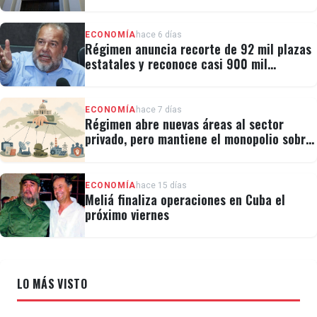
millones al fondo CRF I
ECONOMÍA
hace 6 días
Régimen anuncia recorte de 92 mil plazas
estatales y reconoce casi 900 mil
personas vulnerables
ECONOMÍA
hace 7 días
Régimen abre nuevas áreas al sector
privado, pero mantiene el monopolio sobre
la prensa y el internet
ECONOMÍA
hace 15 días
Meliá finaliza operaciones en Cuba el
próximo viernes
LO MÁS VISTO