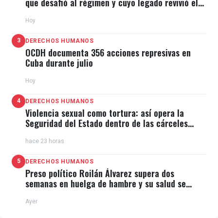
que desafió al régimen y cuyo legado revivió el
11J
Hoy
3
DERECHOS HUMANOS
OCDH documenta 356 acciones represivas en
Cuba durante julio
Hoy
4
DERECHOS HUMANOS
Violencia sexual como tortura: así opera la
Seguridad del Estado dentro de las cárceles
cubanas
hace 23 horas
5
DERECHOS HUMANOS
Preso político Roilán Álvarez supera dos
semanas en huelga de hambre y su salud se
deteriora
Ayer