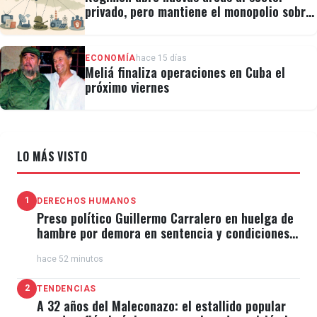
privado, pero mantiene el monopolio sobre
la prensa y el internet
ECONOMÍA
hace 15 días
Meliá finaliza operaciones en Cuba el
próximo viernes
LO MÁS VISTO
1
DERECHOS HUMANOS
Preso político Guillermo Carralero en huelga de
hambre por demora en sentencia y condiciones
de El Típico
hace 52 minutos
2
TENDENCIAS
A 32 años del Maleconazo: el estallido popular