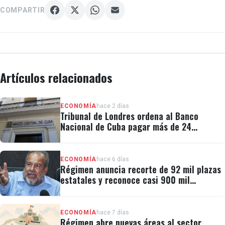
COMPARTIR
Artículos relacionados
ECONOMÍA
hace 2 días
Tribunal de Londres ordena al Banco
Nacional de Cuba pagar más de 24
millones al fondo CRF I
ECONOMÍA
hace 6 días
Régimen anuncia recorte de 92 mil plazas
estatales y reconoce casi 900 mil
personas vulnerables
ECONOMÍA
hace 7 días
Régimen abre nuevas áreas al sector