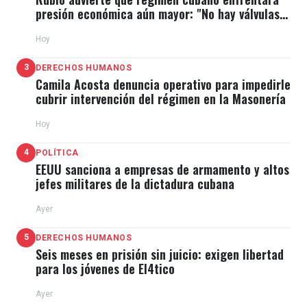
presión económica aún mayor: "No hay válvulas
de escape"
Hoy
3
DERECHOS HUMANOS
Camila Acosta denuncia operativo para impedirle
cubrir intervención del régimen en la Masonería
Hoy
4
POLÍTICA
EEUU sanciona a empresas de armamento y altos
jefes militares de la dictadura cubana
Ayer
5
DERECHOS HUMANOS
Seis meses en prisión sin juicio: exigen libertad
para los jóvenes de El4tico
Ayer