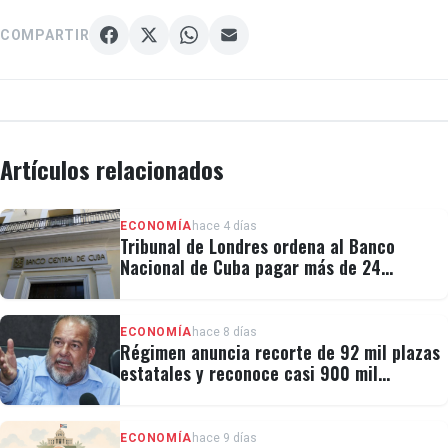
COMPARTIR
Artículos relacionados
ECONOMÍA
hace 4 días
Tribunal de Londres ordena al Banco
Nacional de Cuba pagar más de 24
millones al fondo CRF I
ECONOMÍA
hace 8 días
Régimen anuncia recorte de 92 mil plazas
estatales y reconoce casi 900 mil
personas vulnerables
ECONOMÍA
hace 9 días