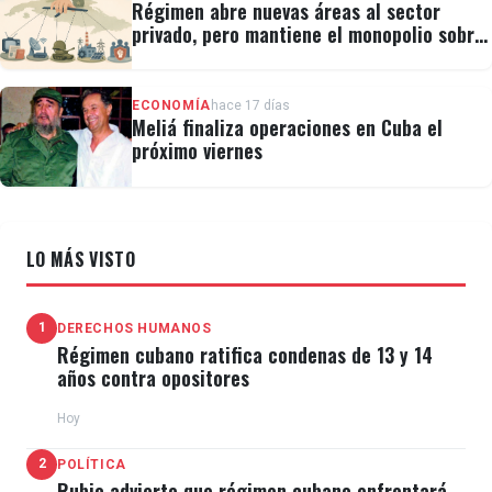
Régimen abre nuevas áreas al sector
privado, pero mantiene el monopolio sobre
la prensa y el internet
ECONOMÍA
hace 17 días
Meliá finaliza operaciones en Cuba el
próximo viernes
LO MÁS VISTO
1
DERECHOS HUMANOS
Régimen cubano ratifica condenas de 13 y 14
años contra opositores
Hoy
2
POLÍTICA
Rubio advierte que régimen cubano enfrentará