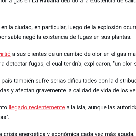
lor a gas en
La Habana
debido a la existencia de sali
n la ciudad, en particular, luego de la explosión ocur
onsable negó la existencia de fugas en sus plantas.
irtió
a sus clientes de un cambio de olor en el gas ma
a detectar fugas, el cual tendría, explicaron, "un olor 
ís también sufre serias dificultades con la distribuci
das y afectan gravemente la calidad de vida de los vec
ento
llegado recientemente
a la isla, aunque las autori
as".
 crisis energética y económica cada vez más aguda, 