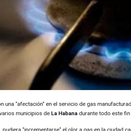
on una "afectación" en el servicio de gas manufactura
 varios municipios de
La Habana
durante todo este fi
pudiera "incrementarse" el olor a gas en la ciudad ca