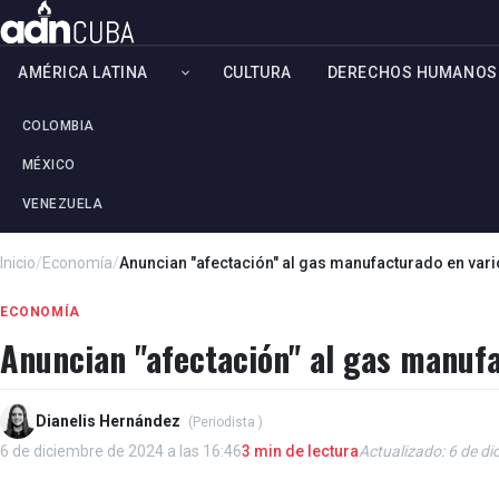
AMÉRICA LATINA
CULTURA
DERECHOS HUMANOS
COLOMBIA
MÉXICO
VENEZUELA
Inicio
/
Economía
/
Anuncian "afectación" al gas manufacturado en var
ECONOMÍA
Anuncian "afectación" al gas manuf
Dianelis Hernández
(Periodista )
6 de diciembre de 2024 a las 16:46
3 min de lectura
Actualizado: 6 de di