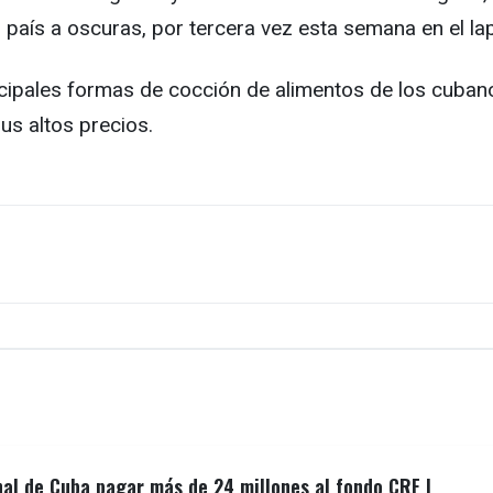
l país a oscuras, por tercera vez esta semana en el 
principales formas de cocción de alimentos de los cub
us altos precios.
nal de Cuba pagar más de 24 millones al fondo CRF I