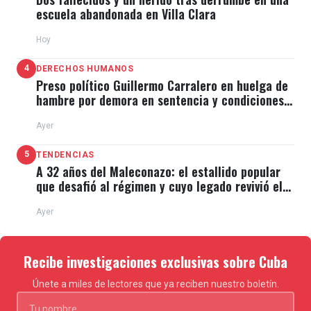
escuela abandonada en Villa Clara
Hoy
4
DERECHOS HUMANOS
Preso político Guillermo Carralero en huelga de
hambre por demora en sentencia y condiciones
de El Típico
Ayer
5
TENDENCIAS
A 32 años del Maleconazo: el estallido popular
que desafió al régimen y cuyo legado revivió el
11J
Ayer
Recibe investigaciones exclusivas sobre Cuba
Únete a miles de lectores que ya reciben nuestro boletín.