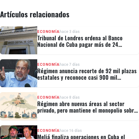
Artículos relacionados
ECONOMÍA
hace 3 días
Tribunal de Londres ordena al Banco
Nacional de Cuba pagar más de 24
millones al fondo CRF I
ECONOMÍA
hace 7 días
Régimen anuncia recorte de 92 mil plazas
estatales y reconoce casi 900 mil
personas vulnerables
ECONOMÍA
hace 8 días
Régimen abre nuevas áreas al sector
privado, pero mantiene el monopolio sobre
la prensa y el internet
ECONOMÍA
hace 16 días
Meliá finaliza operaciones en Cuba el