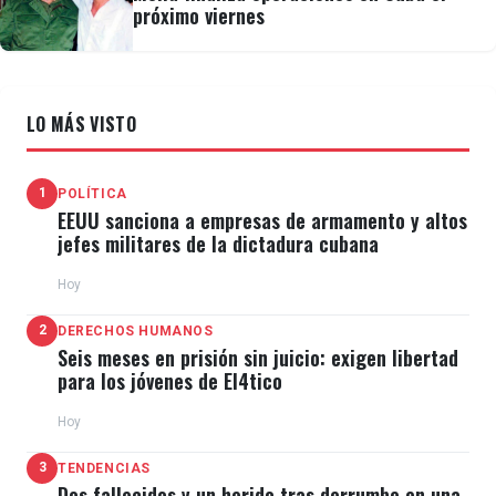
próximo viernes
LO MÁS VISTO
1
POLÍTICA
EEUU sanciona a empresas de armamento y altos
jefes militares de la dictadura cubana
Hoy
2
DERECHOS HUMANOS
Seis meses en prisión sin juicio: exigen libertad
para los jóvenes de El4tico
Hoy
3
TENDENCIAS
Dos fallecidos y un herido tras derrumbe en una