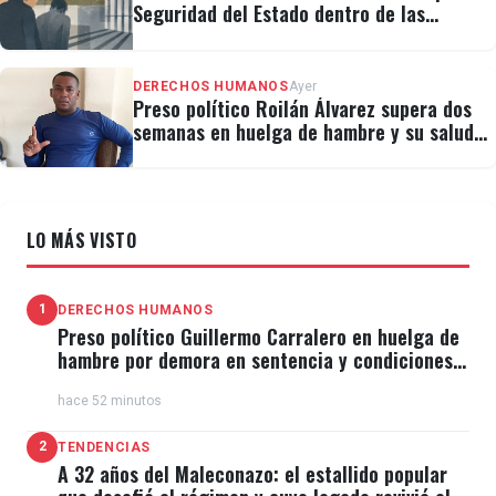
Seguridad del Estado dentro de las
cárceles cubanas
DERECHOS HUMANOS
Ayer
Preso político Roilán Álvarez supera dos
semanas en huelga de hambre y su salud
se deteriora
LO MÁS VISTO
1
DERECHOS HUMANOS
Preso político Guillermo Carralero en huelga de
hambre por demora en sentencia y condiciones
de El Típico
hace 52 minutos
2
TENDENCIAS
A 32 años del Maleconazo: el estallido popular