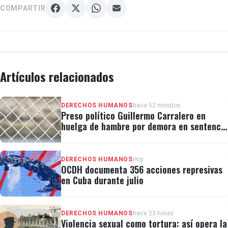
COMPARTIR
Artículos relacionados
DERECHOS HUMANOS
hace 52 minutos
Preso político Guillermo Carralero en
huelga de hambre por demora en sentencia
y condiciones de El Típico
DERECHOS HUMANOS
Hoy
OCDH documenta 356 acciones represivas
en Cuba durante julio
DERECHOS HUMANOS
hace 23 horas
Violencia sexual como tortura: así opera la