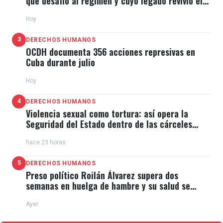
que desafió al régimen y cuyo legado revivió el
11J
Hoy
3
DERECHOS HUMANOS
OCDH documenta 356 acciones represivas en
Cuba durante julio
Hoy
4
DERECHOS HUMANOS
Violencia sexual como tortura: así opera la
Seguridad del Estado dentro de las cárceles
cubanas
hace 23 horas
5
DERECHOS HUMANOS
Preso político Roilán Álvarez supera dos
semanas en huelga de hambre y su salud se
deteriora
Ayer