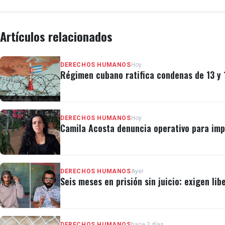
Artículos relacionados
DERECHOS HUMANOS
Hoy
Régimen cubano ratifica condenas de 13 y 
DERECHOS HUMANOS
Hoy
Camila Acosta denuncia operativo para imp
DERECHOS HUMANOS
Ayer
Seis meses en prisión sin juicio: exigen lib
DERECHOS HUMANOS
hace 2 días