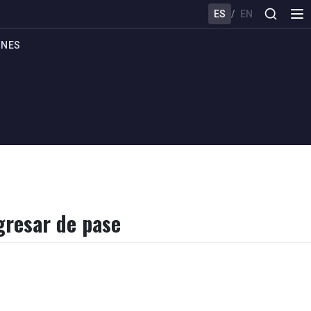
ES
/
EN
ONES
egresar de pase