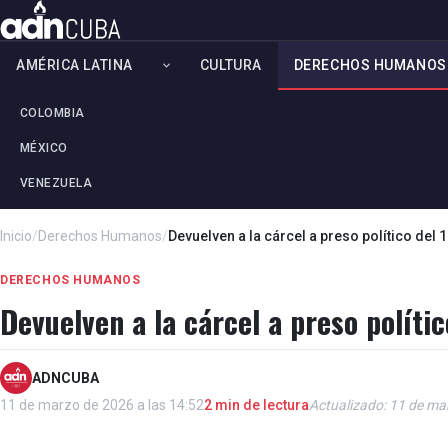
AMÉRICA LATINA
CULTURA
DERECHOS HUMANOS
COLOMBIA
MÉXICO
VENEZUELA
Inicio
/
Derechos Humanos
/
Devuelven a la cárcel a preso político del 
DERECHOS HUMANOS
Devuelven a la cárcel a preso polític
ADNCUBA
11 de marzo de 2026 a las 14:52
2 min de lectura
Actualizado: 11 de ma