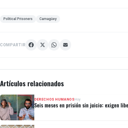
Political Prisoners
Camagüey
COMPARTIR
Artículos relacionados
DERECHOS HUMANOS
Hoy
Seis meses en prisión sin juicio: exigen lib