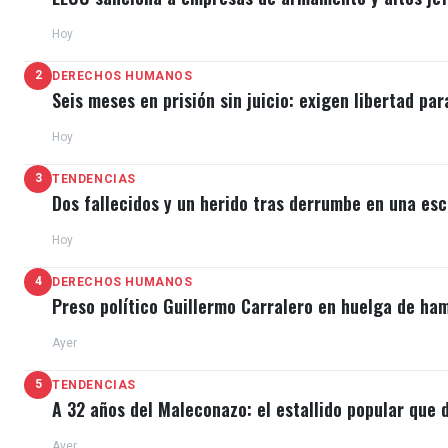
Hoy
2
DERECHOS HUMANOS
Seis meses en prisión sin juicio: exigen libertad par
Hoy
3
TENDENCIAS
Dos fallecidos y un herido tras derrumbe en una esc
Hoy
4
DERECHOS HUMANOS
Preso político Guillermo Carralero en huelga de ha
Ayer
5
TENDENCIAS
A 32 años del Maleconazo: el estallido popular que d
Ayer