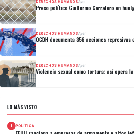
DERECHOS HUMANOS
Ayer
Preso político Guillermo Carralero en huel
DERECHOS HUMANOS
Ayer
OCDH documenta 356 acciones represivas e
DERECHOS HUMANOS
Ayer
Violencia sexual como tortura: así opera l
LO MÁS VISTO
1
POLÍTICA
EEUU sanciona a empresas de armamento y altos jefe