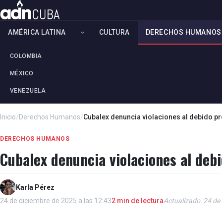
AMÉRICA LATINA
CULTURA
DERECHOS HUMANOS
COLOMBIA
MÉXICO
VENEZUELA
Inicio
/
Derechos Humanos
/
Cubalex denuncia violaciones al debido pro
DERECHOS HUMANOS
Cubalex denuncia violaciones al debi
Karla Pérez
24 de diciembre de 2025 a las 12:43
2 min de lectura
Actualizado: 24 de