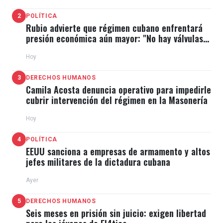
2
POLÍTICA
Rubio advierte que régimen cubano enfrentará
presión económica aún mayor: "No hay válvulas
de escape"
Hoy
3
DERECHOS HUMANOS
Camila Acosta denuncia operativo para impedirle
cubrir intervención del régimen en la Masonería
Hoy
4
POLÍTICA
EEUU sanciona a empresas de armamento y altos
jefes militares de la dictadura cubana
Ayer
5
DERECHOS HUMANOS
Seis meses en prisión sin juicio: exigen libertad