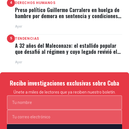
4
DERECHOS HUMANOS
Preso político Guillermo Carralero en huelga de
hambre por demora en sentencia y condiciones
de El Típico
Ayer
5
TENDENCIAS
A 32 años del Maleconazo: el estallido popular
que desafió al régimen y cuyo legado revivió el
11J
Ayer
Recibe investigaciones exclusivas sobre Cuba
Únete a miles de lectores que ya reciben nuestro boletín.