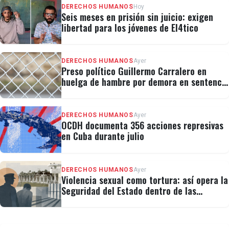
DERECHOS HUMANOS
Hoy
Seis meses en prisión sin juicio: exigen
libertad para los jóvenes de El4tico
DERECHOS HUMANOS
Ayer
Preso político Guillermo Carralero en
huelga de hambre por demora en sentencia
y condiciones de El Típico
DERECHOS HUMANOS
Ayer
OCDH documenta 356 acciones represivas
en Cuba durante julio
DERECHOS HUMANOS
Ayer
Violencia sexual como tortura: así opera la
Seguridad del Estado dentro de las
cárceles cubanas