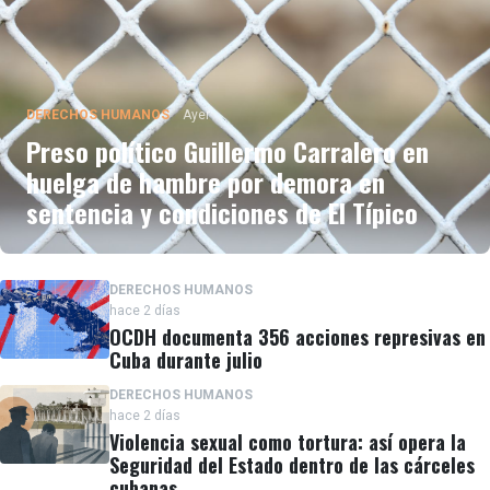
DERECHOS HUMANOS
Ayer
Preso político Guillermo Carralero en
huelga de hambre por demora en
sentencia y condiciones de El Típico
DERECHOS HUMANOS
hace 2 días
OCDH documenta 356 acciones represivas en
Cuba durante julio
DERECHOS HUMANOS
hace 2 días
Violencia sexual como tortura: así opera la
Seguridad del Estado dentro de las cárceles
cubanas