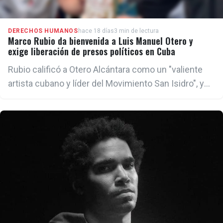
DERECHOS HUMANOS
hace 18 días
3 min de lectura
Marco Rubio da bienvenida a Luis Manuel Otero y
exige liberación de presos políticos en Cuba
Rubio calificó a Otero Alcántara como un "valiente
artista cubano y líder del Movimiento San Isidro", y
denunció que su encarcelamiento fue una muestra
de la represión ejercida por el régimen contra
quienes defienden las libertades fundamentales en
la Isla.