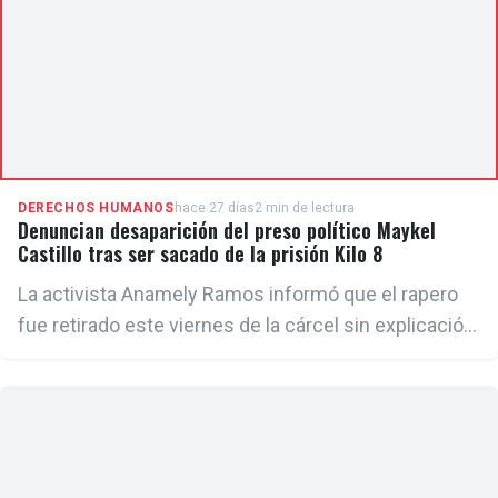
de los derechos humanos.
DERECHOS HUMANOS
hace 27 días
2 min de lectura
Denuncian desaparición del preso político Maykel
Castillo tras ser sacado de la prisión Kilo 8
La activista Anamely Ramos informó que el rapero
fue retirado este viernes de la cárcel sin explicación
oficial. Mientras tanto, tampoco hay novedades
sobre la situación de Luis Manuel Otero Alcántara,
quien continúa en desaparición forzada bajo control
de la Seguridad del Estado, según sus allegados.