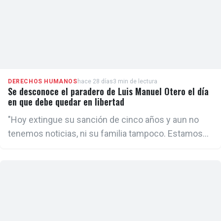
DERECHOS HUMANOS
hace 28 días
3 min de lectura
Se desconoce el paradero de Luis Manuel Otero el día
en que debe quedar en libertad
"Hoy extingue su sanción de cinco años y aun no
tenemos noticias, ni su familia tampoco. Estamos
trabajando en concluir el proceso de parole que
hemos iniciado hace varias semanas para que Luis
Manuel tenga una vía de escape a Estados Unidos,
ya que el régimen lo único que ofrece es la cárcel o
el exilio a figuras como él", declaró este jueves a
ADN Cuba Yanelys Núñez, historiadora y