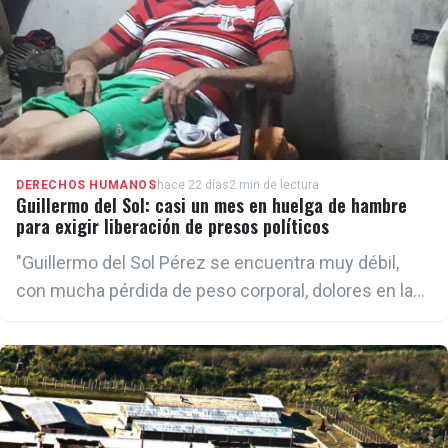
DERECHOS HUMANOS
hace 22 días
2 min de lectura
Guillermo del Sol: casi un mes en huelga de hambre
para exigir liberación de presos políticos
"Guillermo del Sol Pérez se encuentra muy débil,
con mucha pérdida de peso corporal, dolores en las
articulaciones y con el azúcar en sangre
descompensada, debido a la diabetes, así como la
presión arterial descompensada tras 29 días en
huelga de hambre", declaró Morales a este medio.