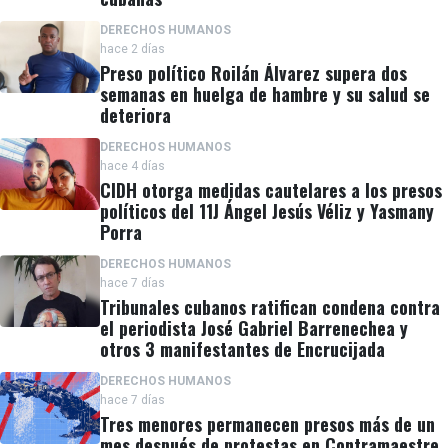
DERECHOS HUMANOS
hace 2 días
Preso político Roilán Álvarez supera dos
semanas en huelga de hambre y su salud se
deteriora
DERECHOS HUMANOS
hace 4 días
CIDH otorga medidas cautelares a los presos
políticos del 11J Ángel Jesús Véliz y Yasmany
Porra
DERECHOS HUMANOS
hace 7 días
Tribunales cubanos ratifican condena contra
el periodista José Gabriel Barrenechea y
otros 3 manifestantes de Encrucijada
DERECHOS HUMANOS
hace 7 días
Tres menores permanecen presos más de un
mes después de protestas en Contramaestre