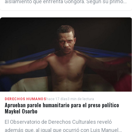
aislamiento que enfrenta Góngora. Según su primo,
la opositora lleva casi siete meses sin poder ver a
sus hijos, quienes residen en La Habana.
DERECHOS HUMANOS
hace 17 días
3 min de lectura
Aprueban parole humanitario para el preso político
Maykel Osorbo
El Observatorio de Derechos Culturales reveló
además que, al igual que ocurrió con Luis Manuel