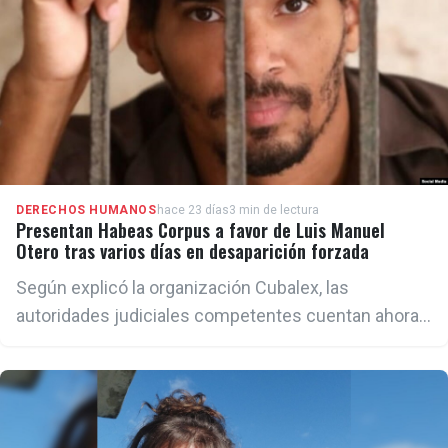
DERECHOS HUMANOS
hace 23 días
3 min de lectura
Presentan Habeas Corpus a favor de Luis Manuel
Otero tras varios días en desaparición forzada
Según explicó la organización Cubalex, las
autoridades judiciales competentes cuentan ahora
con un plazo legal de 72 horas para responder a la
solicitud, un recurso que busca obligar al Estado a
informar sobre el paradero del artivista y garantizar
su integridad física.