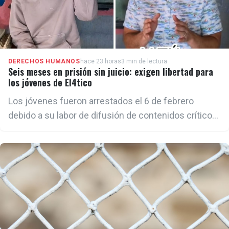
DERECHOS HUMANOS
hace 23 horas
3 min de lectura
Seis meses en prisión sin juicio: exigen libertad para
los jóvenes de El4tico
Los jóvenes fueron arrestados el 6 de febrero
debido a su labor de difusión de contenidos críticos
sobre la realidad política, económica y social de
Cuba a través de la plataforma digital El4tico, creada
en 2025 para promover el debate ciudadano sobre el
futuro del país.