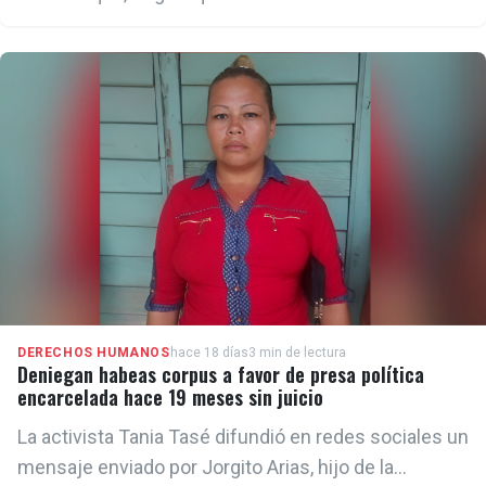
Otero Alcántara, Maykel Castillo Pérez tiene
aprobado un parole humanitario para viajar a Estados
Unidos.
DERECHOS HUMANOS
hace 18 días
3 min de lectura
Deniegan habeas corpus a favor de presa política
encarcelada hace 19 meses sin juicio
La activista Tania Tasé difundió en redes sociales un
mensaje enviado por Jorgito Arias, hijo de la