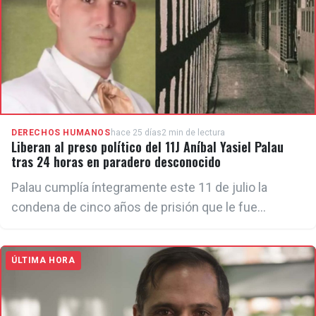
DERECHOS HUMANOS
hace 25 días
2 min de lectura
Liberan al preso político del 11J Aníbal Yasiel Palau
tras 24 horas en paradero desconocido
Palau cumplía íntegramente este 11 de julio la
condena de cinco años de prisión que le fue
impuesta por participar en las históricas protestas
antigubernamentales en el municipio de Güines,
ÚLTIMA HORA
Mayabeque.