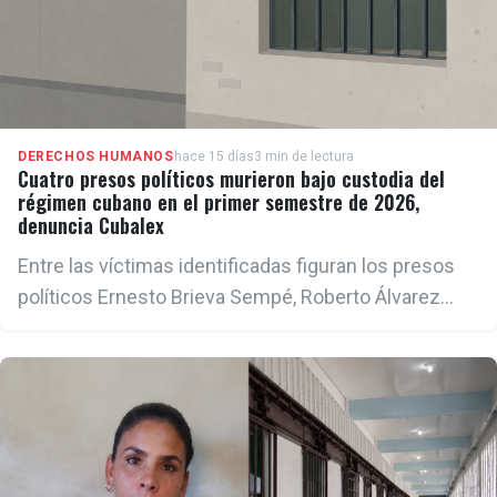
DERECHOS HUMANOS
hace 15 días
3 min de lectura
Cuatro presos políticos murieron bajo custodia del
régimen cubano en el primer semestre de 2026,
denuncia Cubalex
Entre las víctimas identificadas figuran los presos
políticos Ernesto Brieva Sempé, Roberto Álvarez
Ávila, Luis Miguel Oña Jiménez y Lázaro García Ríos,
quienes fallecieron mientras permanecían bajo
custodia estatal.