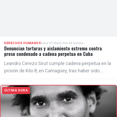
responsable de la obra de Otero Alcántara.
DERECHOS HUMANOS
hace 29 días
3 min de lectura
Denuncian torturas y aislamiento extremo contra
preso condenado a cadena perpetua en Cuba
Leandro Cerezo Sirut cumple cadena perpetua en la
prisión de Kilo 8, en Camagüey, tras haber sido
condenado por intentar secuestrar una aeronave
para abandonar Cuba en 2007.
ÚLTIMA HORA