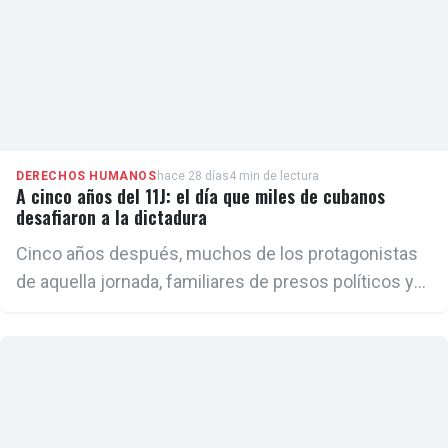
DERECHOS HUMANOS
hace 28 días
4 min de lectura
A cinco años del 11J: el día que miles de cubanos
desafiaron a la dictadura
Cinco años después, muchos de los protagonistas
de aquella jornada, familiares de presos políticos y
líderes opositores coinciden en que las causas que
impulsaron el estallido social no solo permanecen,
sino que se han agravado.