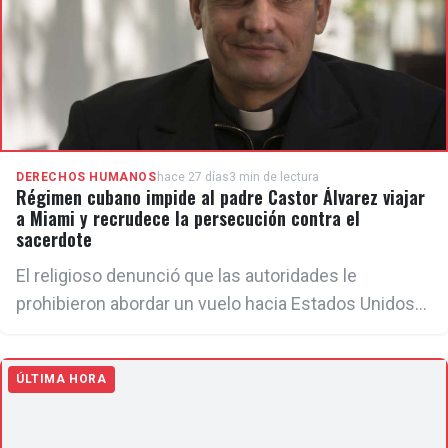
DERECHOS HUMANOS
hace 27 días
3 min de lectura
Régimen cubano impide al padre Castor Álvarez viajar
a Miami y recrudece la persecución contra el
sacerdote
El religioso denunció que las autoridades le
prohibieron abordar un vuelo hacia Estados Unidos
sin ofrecer explicaciones. La medida se suma a una
serie de acciones represivas en su contra, entre
ÚLTIMA HORA
ellas la prohibición de visitar presos políticos,
interrogatorios de la Seguridad del Estado y
vigilancia constante por su labor pastoral y defensa