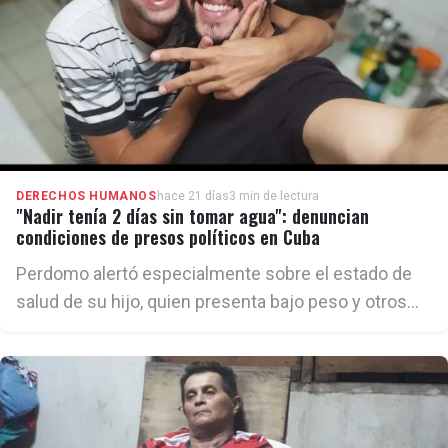
DERECHOS HUMANOS
hace 21 días
3 min de lectura
"Nadir tenía 2 días sin tomar agua": denuncian
condiciones de presos políticos en Cuba
Perdomo alertó especialmente sobre el estado de
salud de su hijo, quien presenta bajo peso y otros
padecimientos. Según explicó, la falta de agua
representa un riesgo aún mayor debido a su
condición física y a las altas temperaturas
registradas en el país.