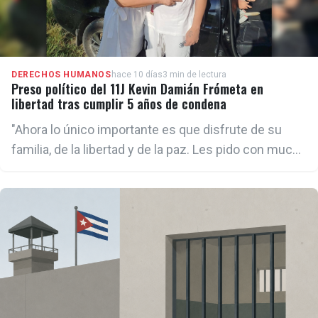
DERECHOS HUMANOS
hace 10 días
3 min de lectura
Preso político del 11J Kevin Damián Frómeta en
libertad tras cumplir 5 años de condena
"Ahora lo único importante es que disfrute de su
familia, de la libertad y de la paz. Les pido con mucho
respeto que nos regalen privacidad en estos días,
necesitamos calma, atender su salud y construir un
futuro", añadió la madre.