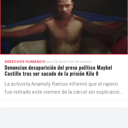
vigilancia constante por su labor pastoral y defensa
de los derechos humanos.
DERECHOS HUMANOS
hace 26 días
2 min de lectura
Denuncian desaparición del preso político Maykel
Castillo tras ser sacado de la prisión Kilo 8
La activista Anamely Ramos informó que el rapero
fue retirado este viernes de la cárcel sin explicación
oficial. Mientras tanto, tampoco hay novedades
sobre la situación de Luis Manuel Otero Alcántara,
quien continúa en desaparición forzada bajo control
de la Seguridad del Estado, según sus allegados.