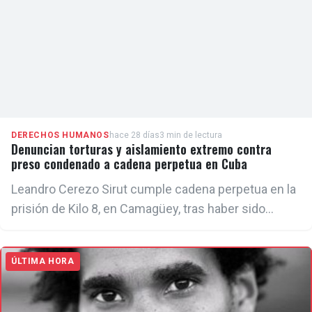
ADN Cuba Yanelys Núñez, historiadora y
responsable de la obra de Otero Alcántara.
DERECHOS HUMANOS
hace 28 días
3 min de lectura
Denuncian torturas y aislamiento extremo contra
preso condenado a cadena perpetua en Cuba
Leandro Cerezo Sirut cumple cadena perpetua en la
prisión de Kilo 8, en Camagüey, tras haber sido
condenado por intentar secuestrar una aeronave
para abandonar Cuba en 2007.
ÚLTIMA HORA