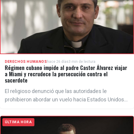
DERECHOS HUMANOS
hace 26 días
3 min de lectura
Régimen cubano impide al padre Castor Álvarez viajar
a Miami y recrudece la persecución contra el
sacerdote
El religioso denunció que las autoridades le
prohibieron abordar un vuelo hacia Estados Unidos
sin ofrecer explicaciones. La medida se suma a una
serie de acciones represivas en su contra, entre
ÚLTIMA HORA
ellas la prohibición de visitar presos políticos,
interrogatorios de la Seguridad del Estado y