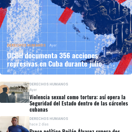
DERECHOS HUMANOS
Ayer
OCDH documenta 356 acciones
represivas en Cuba durante julio
DERECHOS HUMANOS
Ayer
Violencia sexual como tortura: así opera la
Seguridad del Estado dentro de las cárceles
cubanas
DERECHOS HUMANOS
hace 2 días
Preso político Roilán Álvarez supera dos