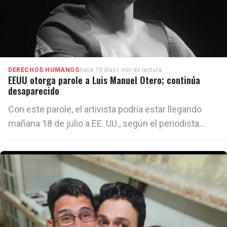
DERECHOS HUMANOS
hace 19 días
1 min de lectura
EEUU otorga parole a Luis Manuel Otero; continúa
desaparecido
Con este parole, el artivista podría estar llegando
mañana 18 de julio a EE. UU., según el periodista
Mario J. Pentón.