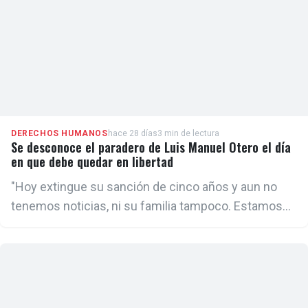
DERECHOS HUMANOS
hace 28 días
3 min de lectura
Se desconoce el paradero de Luis Manuel Otero el día
en que debe quedar en libertad
"Hoy extingue su sanción de cinco años y aun no
tenemos noticias, ni su familia tampoco. Estamos
trabajando en concluir el proceso de parole que
hemos iniciado hace varias semanas para que Luis
Manuel tenga una vía de escape a Estados Unidos,
ya que el régimen lo único que ofrece es la cárcel o
el exilio a figuras como él", declaró este jueves a