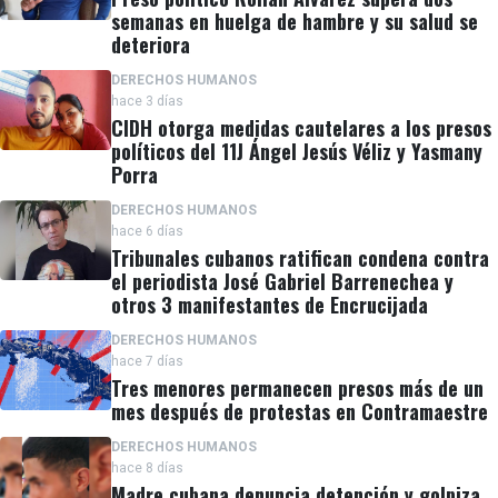
semanas en huelga de hambre y su salud se
deteriora
DERECHOS HUMANOS
hace 3 días
CIDH otorga medidas cautelares a los presos
políticos del 11J Ángel Jesús Véliz y Yasmany
Porra
DERECHOS HUMANOS
hace 6 días
Tribunales cubanos ratifican condena contra
el periodista José Gabriel Barrenechea y
otros 3 manifestantes de Encrucijada
DERECHOS HUMANOS
hace 7 días
Tres menores permanecen presos más de un
mes después de protestas en Contramaestre
DERECHOS HUMANOS
hace 8 días
Madre cubana denuncia detención y golpiza