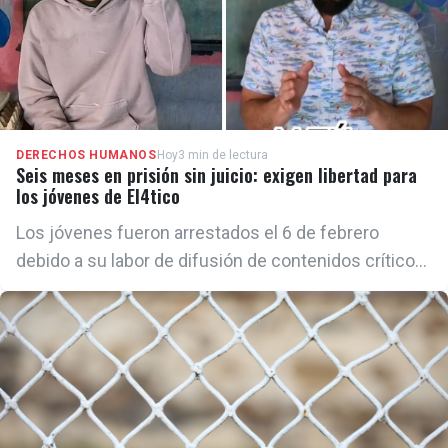
DERECHOS HUMANOS
Hoy
3 min de lectura
Seis meses en prisión sin juicio: exigen libertad para
los jóvenes de El4tico
Los jóvenes fueron arrestados el 6 de febrero
debido a su labor de difusión de contenidos críticos
sobre la realidad política, económica y social de
Cuba a través de la plataforma digital El4tico, creada
en 2025 para promover el debate ciudadano sobre el
futuro del país.