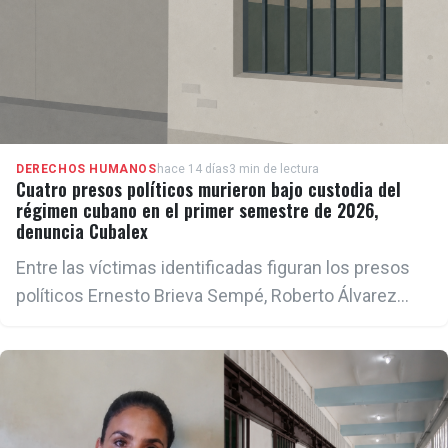
DERECHOS HUMANOS
hace 14 días
3 min de lectura
Cuatro presos políticos murieron bajo custodia del
régimen cubano en el primer semestre de 2026,
denuncia Cubalex
Entre las víctimas identificadas figuran los presos
políticos Ernesto Brieva Sempé, Roberto Álvarez
Ávila, Luis Miguel Oña Jiménez y Lázaro García Ríos,
quienes fallecieron mientras permanecían bajo
custodia estatal.