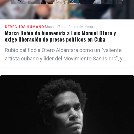
DERECHOS HUMANOS
hace 17 días
3 min de lectura
Marco Rubio da bienvenida a Luis Manuel Otero y
exige liberación de presos políticos en Cuba
Rubio calificó a Otero Alcántara como un "valiente
artista cubano y líder del Movimiento San Isidro", y
denunció que su encarcelamiento fue una muestra
de la represión ejercida por el régimen contra
quienes defienden las libertades fundamentales en
la Isla.