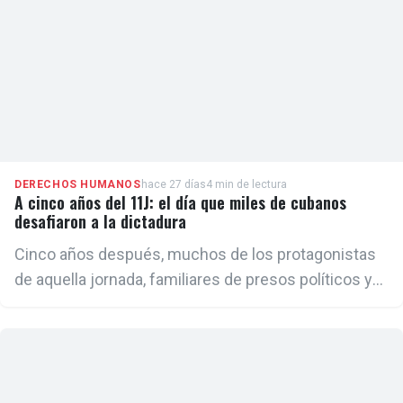
DERECHOS HUMANOS
hace 27 días
4 min de lectura
A cinco años del 11J: el día que miles de cubanos
desafiaron a la dictadura
Cinco años después, muchos de los protagonistas
de aquella jornada, familiares de presos políticos y
líderes opositores coinciden en que las causas que
impulsaron el estallido social no solo permanecen,
sino que se han agravado.