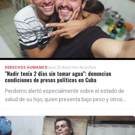
DERECHOS HUMANOS
hace 20 días
3 min de lectura
"Nadir tenía 2 días sin tomar agua": denuncian
condiciones de presos políticos en Cuba
Perdomo alertó especialmente sobre el estado de
salud de su hijo, quien presenta bajo peso y otros
padecimientos. Según explicó, la falta de agua
representa un riesgo aún mayor debido a su
condición física y a las altas temperaturas
registradas en el país.