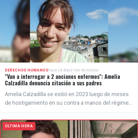
su integridad física.
DERECHOS HUMANOS
hace 24 días
2 min de lectura
"Van a interrogar a 2 ancianos enfermos": Amelia
Calzadilla denuncia citación a sus padres
Amelia Calzadilla se exilió en 2023 luego de meses
de hostigamiento en su contra a manos del régimen,
por sus denuncias y críticas en redes sociales.
ÚLTIMA HORA