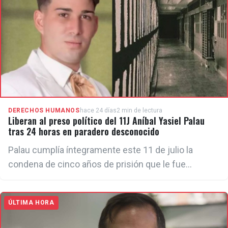
DERECHOS HUMANOS
hace 24 días
2 min de lectura
Liberan al preso político del 11J Aníbal Yasiel Palau
tras 24 horas en paradero desconocido
Palau cumplía íntegramente este 11 de julio la
condena de cinco años de prisión que le fue
impuesta por participar en las históricas protestas
antigubernamentales en el municipio de Güines,
ÚLTIMA HORA
Mayabeque.