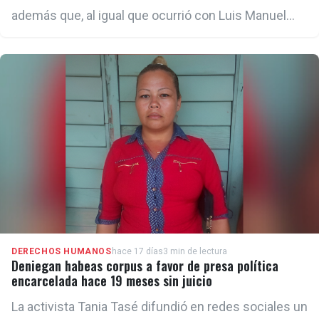
además que, al igual que ocurrió con Luis Manuel
Otero Alcántara, Maykel Castillo Pérez tiene
aprobado un parole humanitario para viajar a Estados
Unidos.
DERECHOS HUMANOS
hace 17 días
3 min de lectura
Deniegan habeas corpus a favor de presa política
encarcelada hace 19 meses sin juicio
La activista Tania Tasé difundió en redes sociales un