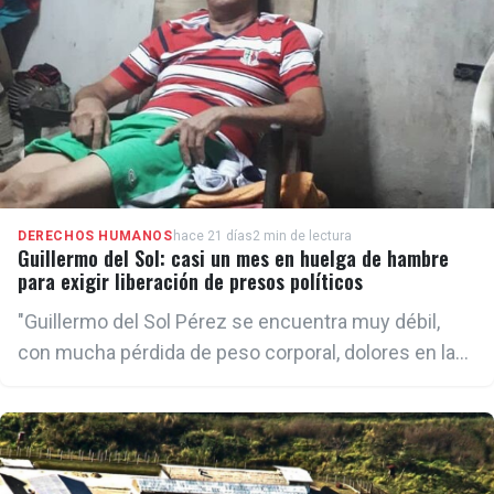
DERECHOS HUMANOS
hace 21 días
2 min de lectura
Guillermo del Sol: casi un mes en huelga de hambre
para exigir liberación de presos políticos
"Guillermo del Sol Pérez se encuentra muy débil,
con mucha pérdida de peso corporal, dolores en las
articulaciones y con el azúcar en sangre
descompensada, debido a la diabetes, así como la
presión arterial descompensada tras 29 días en
huelga de hambre", declaró Morales a este medio.