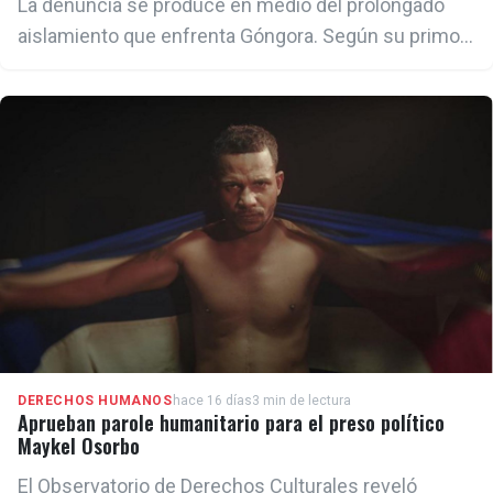
La denuncia se produce en medio del prolongado
aislamiento que enfrenta Góngora. Según su primo,
la opositora lleva casi siete meses sin poder ver a
sus hijos, quienes residen en La Habana.
DERECHOS HUMANOS
hace 16 días
3 min de lectura
Aprueban parole humanitario para el preso político
Maykel Osorbo
El Observatorio de Derechos Culturales reveló