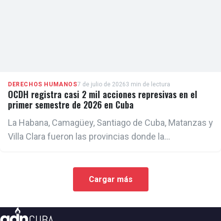
DERECHOS HUMANOS
7 de julio de 2026
3 min de lectura
OCDH registra casi 2 mil acciones represivas en el
primer semestre de 2026 en Cuba
La Habana, Camagüey, Santiago de Cuba, Matanzas y
Villa Clara fueron las provincias donde la
organización documentó un mayor número de
violaciones de derechos humanos. Asimismo enero,
abril y mayo fueron los meses con mayor nivel de
Cargar más
represión.