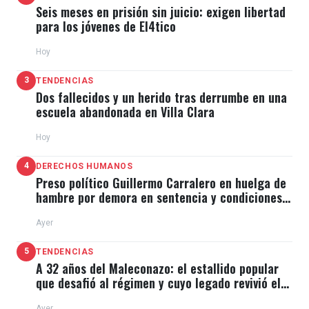
Seis meses en prisión sin juicio: exigen libertad
para los jóvenes de El4tico
Hoy
3
TENDENCIAS
Dos fallecidos y un herido tras derrumbe en una
escuela abandonada en Villa Clara
Hoy
4
DERECHOS HUMANOS
Preso político Guillermo Carralero en huelga de
hambre por demora en sentencia y condiciones
de El Típico
Ayer
5
TENDENCIAS
A 32 años del Maleconazo: el estallido popular
que desafió al régimen y cuyo legado revivió el
11J
Ayer