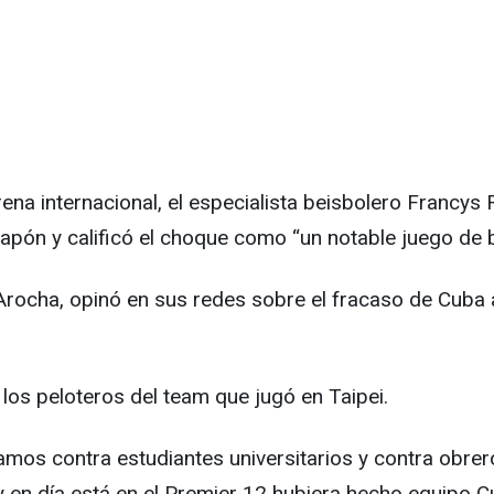
rena internacional, el especialista beisbolero Francy
apón y calificó el choque como “un notable juego de b
Arocha, opinó en sus redes sobre el fracaso de Cuba 
 los peloteros del team que jugó en Taipei.
mos contra estudiantes universitarios y contra obre
y en día está en el Premier 12 hubiera hecho equipo 