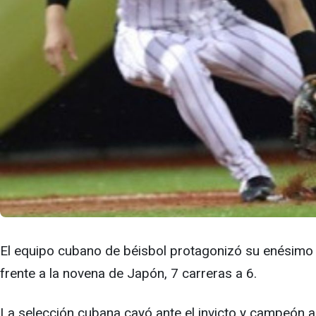
El equipo cubano de béisbol protagonizó su enésimo f
frente a la novena de Japón, 7 carreras a 6.
La selección cubana cayó ante el invicto y campeón ac