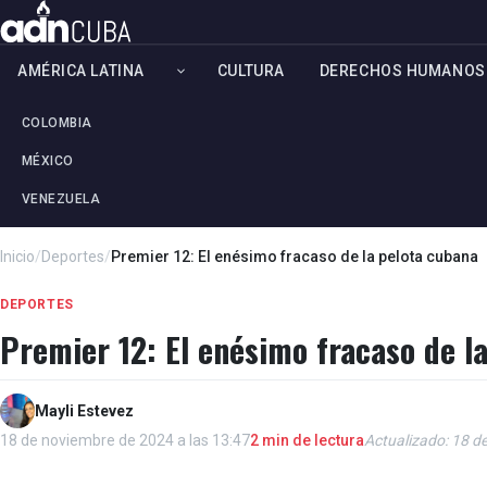
AMÉRICA LATINA
CULTURA
DERECHOS HUMANOS
COLOMBIA
MÉXICO
VENEZUELA
Inicio
/
Deportes
/
Premier 12: El enésimo fracaso de la pelota cubana
DEPORTES
Premier 12: El enésimo fracaso de l
Mayli Estevez
18 de noviembre de 2024 a las 13:47
2 min de lectura
Actualizado: 18 d