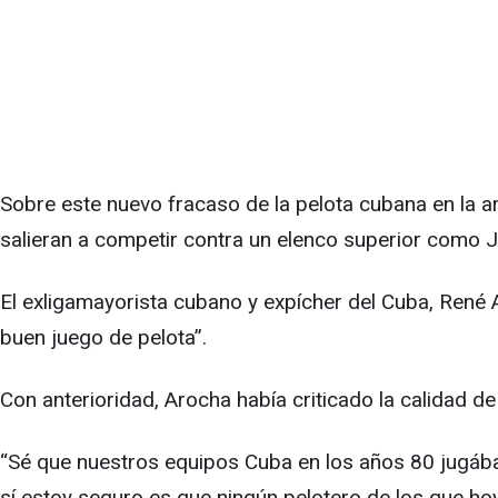
Sobre este nuevo fracaso de la pelota cubana en la a
salieran a competir contra un elenco superior como J
El exligamayorista cubano y expícher del Cuba, René 
buen juego de pelota”.
Con anterioridad, Arocha había criticado la calidad de
“Sé que nuestros equipos Cuba en los años 80 jugába
sí estoy seguro es que ningún pelotero de los que ho