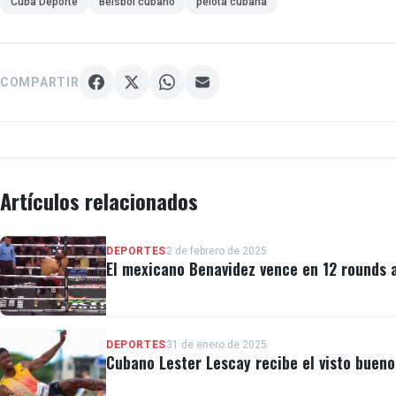
Cuba Deporte
Beisbol cubano
pelota cubana
COMPARTIR
Artículos relacionados
DEPORTES
2 de febrero de 2025
El mexicano Benavidez vence en 12 rounds 
DEPORTES
31 de enero de 2025
Cubano Lester Lescay recibe el visto buen