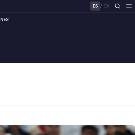
ES
/
EN
ONES