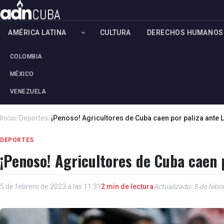
AMÉRICA LATINA
CULTURA
DERECHOS HUMANOS
COLOMBIA
MÉXICO
VENEZUELA
Inicio
/
Deportes
/
¡Penoso! Agricultores de Cuba caen por paliza ante
DEPORTES
¡Penoso! Agricultores de Cuba caen 
5 de febrero de 2023 a las 11:31
2 min de lectura
Actualizado: 5 de febr