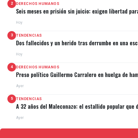
2
DERECHOS HUMANOS
Seis meses en prisión sin juicio: exigen libertad par
Hoy
3
TENDENCIAS
Dos fallecidos y un herido tras derrumbe en una esc
Hoy
4
DERECHOS HUMANOS
Preso político Guillermo Carralero en huelga de ha
Ayer
5
TENDENCIAS
A 32 años del Maleconazo: el estallido popular que d
Ayer