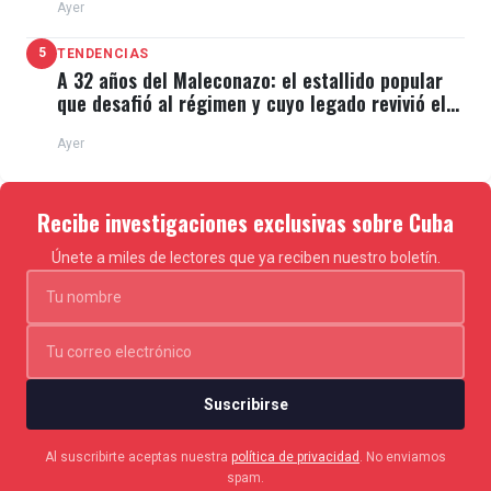
Ayer
5
TENDENCIAS
A 32 años del Maleconazo: el estallido popular
que desafió al régimen y cuyo legado revivió el
11J
Ayer
Recibe investigaciones exclusivas sobre Cuba
Únete a miles de lectores que ya reciben nuestro boletín.
Suscribirse
Al suscribirte aceptas nuestra
política de privacidad
. No enviamos
spam.