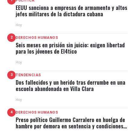
1
POLÍTICA
EEUU sanciona a empresas de armamento y altos
jefes militares de la dictadura cubana
Hoy
2
DERECHOS HUMANOS
Seis meses en prisión sin juicio: exigen libertad
para los jóvenes de El4tico
Hoy
3
TENDENCIAS
Dos fallecidos y un herido tras derrumbe en una
escuela abandonada en Villa Clara
Hoy
4
DERECHOS HUMANOS
Preso político Guillermo Carralero en huelga de
hambre por demora en sentencia y condiciones
de El Típico