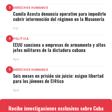
que ayudó a construir la dinastía “Showtime”.
3
DERECHOS HUMANOS
También trabajó en las oficinas centrales de los
Camila Acosta denuncia operativo para impedirle
Memphis Grizzlies, los Golden State Warriors y los
cubrir intervención del régimen en la Masonería
Clippers.
Hoy
4
POLÍTICA
EEUU sanciona a empresas de armamento y altos
jefes militares de la dictadura cubana
El entonces presidente Donald Trump le otorgó a
Ayer
West la Medalla Presidencial de la Libertad en 2019.
5
DERECHOS HUMANOS
Seis meses en prisión sin juicio: exigen libertad
para los jóvenes de El4tico
West será recordado como el jugador que ayudó a
Ayer
poner a la NBA en el mapa. Su legado en la cancha
de baloncesto y en la directiva queda para siempre,
Recibe investigaciones exclusivas sobre Cuba