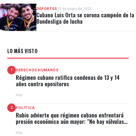
oro de 1960 en 2010, y será consagrado por tercera
DEPORTES
29 de enero de 2025
vez a finales de este año como colaborador.
Cubano Luis Orta se corona campeón de la
Bundesliga de lucha
La leyenda del baloncesto pasó toda su carrera
LO MÁS VISTO
como jugador en Los Ángeles Lakers. Con ellos fue
campeón
en 1972, ganó el MVP de las Finales de la
1
DERECHOS HUMANOS
NBA, pese a no ganar el título, en 1969 y fue 14
Régimen cubano ratifica condenas de 13 y 14
años contra opositores
veces All-Star.
Hoy
2
POLÍTICA
Rubio advierte que régimen cubano enfrentará
West fue gerente general de ocho equipos
presión económica aún mayor: "No hay válvulas
de escape"
campeones de la NBA con Los Ángeles Lakers, así
Hoy