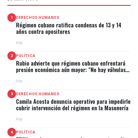
1
DERECHOS HUMANOS
Régimen cubano ratifica condenas de 13 y 14
años contra opositores
Hoy
2
POLÍTICA
Rubio advierte que régimen cubano enfrentará
presión económica aún mayor: "No hay válvulas
de escape"
Hoy
3
DERECHOS HUMANOS
Camila Acosta denuncia operativo para impedirle
cubrir intervención del régimen en la Masonería
Hoy
4
POLÍTICA