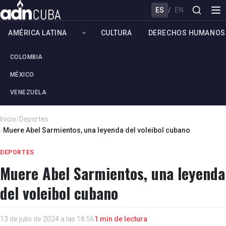
ES
/
EN
AMÉRICA LATINA
CULTURA
DERECHOS HUMANOS
COLOMBIA
MÉXICO
VENEZUELA
Inicio
/
Deportes
/
Muere Abel Sarmientos, una leyenda del voleibol cubano
DEPORTES
Muere Abel Sarmientos, una leyenda
del voleibol cubano
13 de julio de 2024 a las 18:56
1 min de lectura