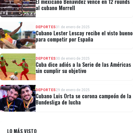
El mexicano Benavidez vence en 12 rounds
al cubano Morrell
DEPORTES
31 de enero de 2025
Cubano Lester Lescay recibe el visto bueno
para competir por España
DEPORTES
30 de enero de 2025
Cuba dice adiós a la Serie de las Américas
sin cumplir su objetivo
DEPORTES
29 de enero de 2025
Cubano Luis Orta se corona campeón de la
Bundesliga de lucha
LO MÁS VISTO