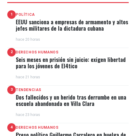
1
POLÍTICA
EEUU sanciona a empresas de armamento y altos
jefes militares de la dictadura cubana
hace 20 horas
2
DERECHOS HUMANOS
Seis meses en prisión sin juicio: exigen libertad
para los jóvenes de El4tico
hace 21 horas
3
TENDENCIAS
Dos fallecidos y un herido tras derrumbe en una
escuela abandonada en Villa Clara
hace 23 horas
4
DERECHOS HUMANOS
Preso político Guillermo Carralero en huelga de