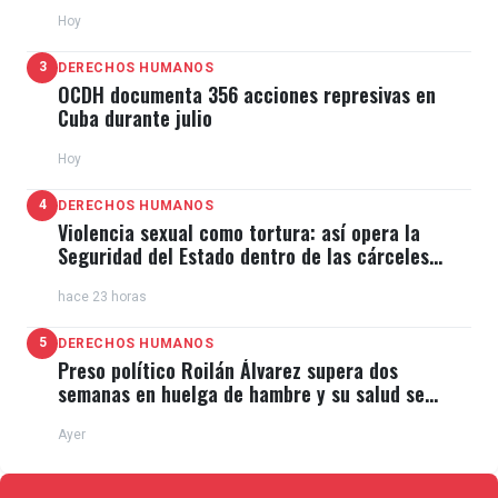
11J
Hoy
3
DERECHOS HUMANOS
OCDH documenta 356 acciones represivas en
Cuba durante julio
Hoy
4
DERECHOS HUMANOS
Violencia sexual como tortura: así opera la
Seguridad del Estado dentro de las cárceles
cubanas
hace 23 horas
5
DERECHOS HUMANOS
Preso político Roilán Álvarez supera dos
semanas en huelga de hambre y su salud se
deteriora
Ayer