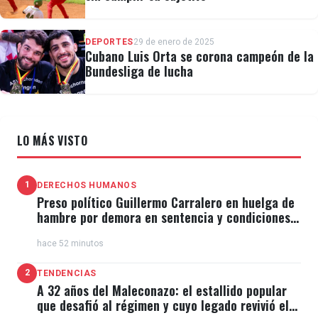
DEPORTES
29 de enero de 2025
Cubano Luis Orta se corona campeón de la
Bundesliga de lucha
LO MÁS VISTO
1
DERECHOS HUMANOS
Preso político Guillermo Carralero en huelga de
hambre por demora en sentencia y condiciones
de El Típico
hace 52 minutos
2
TENDENCIAS
A 32 años del Maleconazo: el estallido popular
que desafió al régimen y cuyo legado revivió el