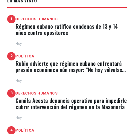
LO MÁS VISTO
1
DERECHOS HUMANOS
Régimen cubano ratifica condenas de 13 y 14
años contra opositores
Hoy
2
POLÍTICA
Rubio advierte que régimen cubano enfrentará
presión económica aún mayor: "No hay válvulas
de escape"
Hoy
3
DERECHOS HUMANOS
Camila Acosta denuncia operativo para impedirle
cubrir intervención del régimen en la Masonería
Hoy
4
POLÍTICA