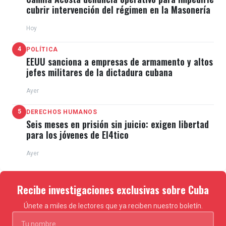
cubrir intervención del régimen en la Masonería
Hoy
4
POLÍTICA
EEUU sanciona a empresas de armamento y altos
jefes militares de la dictadura cubana
Ayer
5
DERECHOS HUMANOS
Seis meses en prisión sin juicio: exigen libertad
para los jóvenes de El4tico
Ayer
Recibe investigaciones exclusivas sobre Cuba
Únete a miles de lectores que ya reciben nuestro boletín.