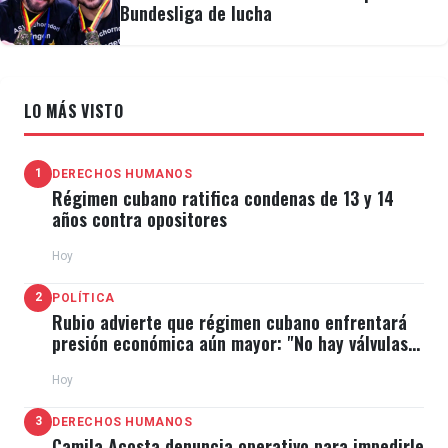
Bundesliga de lucha
LO MÁS VISTO
1
DERECHOS HUMANOS
Régimen cubano ratifica condenas de 13 y 14
años contra opositores
Hoy
2
POLÍTICA
Rubio advierte que régimen cubano enfrentará
presión económica aún mayor: "No hay válvulas
de escape"
Hoy
3
DERECHOS HUMANOS
Camila Acosta denuncia operativo para impedirle