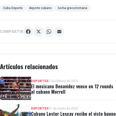
Cuba Deporte
deporte cubano
lucha grecorromana
COMPARTIR
Artículos relacionados
DEPORTES
2 de febrero de 2025
El mexicano Benavidez vence en 12 rounds
al cubano Morrell
DEPORTES
31 de enero de 2025
Cubano Lester Lescay recibe el visto bueno