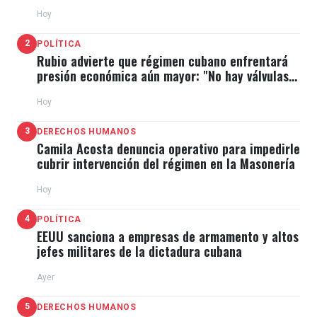
Hoy
2
POLÍTICA
Rubio advierte que régimen cubano enfrentará
presión económica aún mayor: "No hay válvulas
de escape"
Hoy
3
DERECHOS HUMANOS
Camila Acosta denuncia operativo para impedirle
cubrir intervención del régimen en la Masonería
Hoy
4
POLÍTICA
EEUU sanciona a empresas de armamento y altos
jefes militares de la dictadura cubana
Ayer
5
DERECHOS HUMANOS