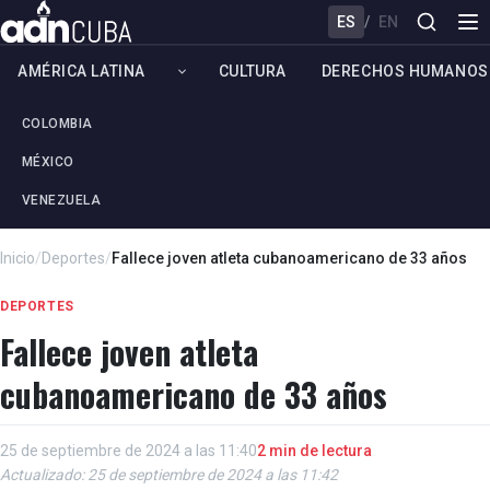
ES
/
EN
AMÉRICA LATINA
CULTURA
DERECHOS HUMANOS
COLOMBIA
MÉXICO
VENEZUELA
Inicio
/
Deportes
/
Fallece joven atleta cubanoamericano de 33 años
DEPORTES
Fallece joven atleta
cubanoamericano de 33 años
25 de septiembre de 2024 a las 11:40
2 min de lectura
Actualizado: 25 de septiembre de 2024 a las 11:42