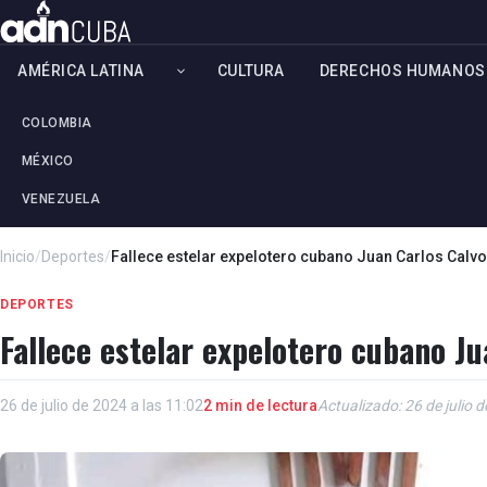
AMÉRICA LATINA
CULTURA
DERECHOS HUMANOS
COLOMBIA
MÉXICO
VENEZUELA
Inicio
/
Deportes
/
Fallece estelar expelotero cubano Juan Carlos Calvo
DEPORTES
Fallece estelar expelotero cubano Ju
26 de julio de 2024 a las 11:02
2 min de lectura
Actualizado: 26 de julio 