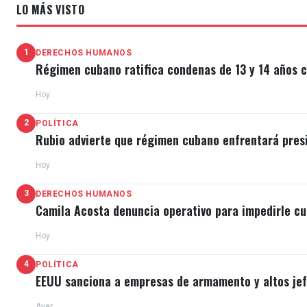
LO MÁS VISTO
1
DERECHOS HUMANOS
Régimen cubano ratifica condenas de 13 y 14 años c
Hoy
2
POLÍTICA
Rubio advierte que régimen cubano enfrentará pres
Hoy
3
DERECHOS HUMANOS
Camila Acosta denuncia operativo para impedirle cu
Hoy
4
POLÍTICA
EEUU sanciona a empresas de armamento y altos jefe
Ayer