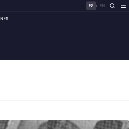
ES
/
EN
ONES