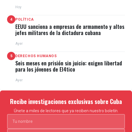
Hoy
4
POLÍTICA
EEUU sanciona a empresas de armamento y altos
jefes militares de la dictadura cubana
Ayer
5
DERECHOS HUMANOS
Seis meses en prisión sin juicio: exigen libertad
para los jóvenes de El4tico
Ayer
Recibe investigaciones exclusivas sobre Cuba
Únete a miles de lectores que ya reciben nuestro boletín.