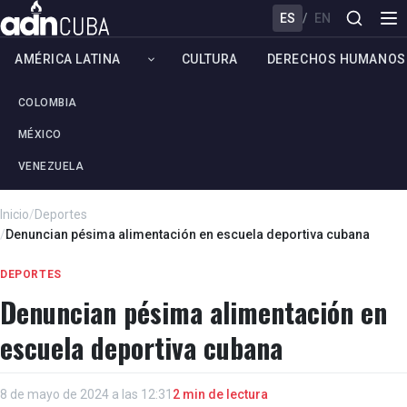
ES
/
EN
AMÉRICA LATINA
CULTURA
DERECHOS HUMANOS
COLOMBIA
MÉXICO
VENEZUELA
Inicio
/
Deportes
/
Denuncian pésima alimentación en escuela deportiva cubana
DEPORTES
Denuncian pésima alimentación en
escuela deportiva cubana
8 de mayo de 2024 a las 12:31
2 min de lectura