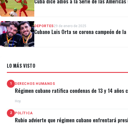
Cuba dice adiós a la Serie de las Américas 
DEPORTES
29 de enero de 2025
Cubano Luis Orta se corona campeón de la 
LO MÁS VISTO
1
DERECHOS HUMANOS
Régimen cubano ratifica condenas de 13 y 14 años c
Hoy
2
POLÍTICA
Rubio advierte que régimen cubano enfrentará pres