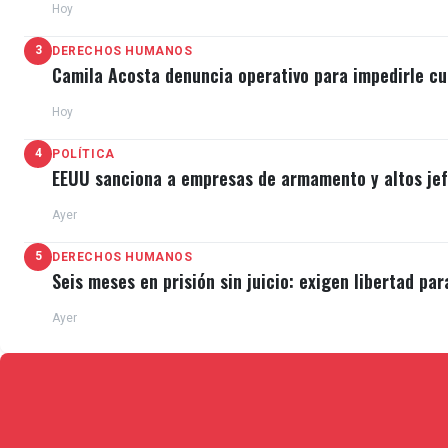
Hoy
3
DERECHOS HUMANOS
Camila Acosta denuncia operativo para impedirle cu
Hoy
4
POLÍTICA
EEUU sanciona a empresas de armamento y altos jefe
Ayer
5
DERECHOS HUMANOS
Seis meses en prisión sin juicio: exigen libertad par
Ayer