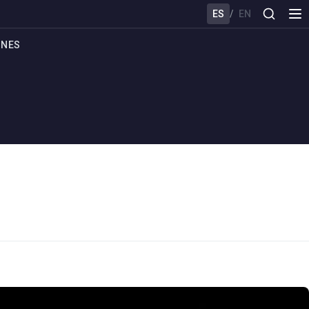
ES
/
EN
ONES