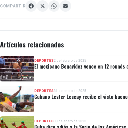
COMPARTIR
Artículos relacionados
DEPORTES
2 de febrero de 2025
El mexicano Benavidez vence en 12 rounds 
DEPORTES
31 de enero de 2025
Cubano Lester Lescay recibe el visto buen
DEPORTES
30 de enero de 2025
Cuba dice adiós a la Serie de las Américas 