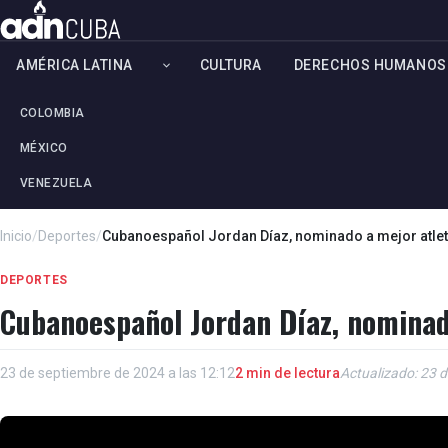
AMÉRICA LATINA
CULTURA
DERECHOS HUMANOS
COLOMBIA
MÉXICO
VENEZUELA
Inicio
/
Deportes
/
Cubanoespañol Jordan Díaz, nominado a mejor atlet
DEPORTES
Cubanoespañol Jordan Díaz, nominad
23 de septiembre de 2024 a las 12:12
2 min de lectura
Actualizado: 23 d