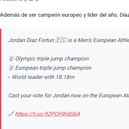
Además de ser campeón europeo y líder del año, Día
Jordan Diaz Fortun 🇪🇸 is a Men’s European Athle
🥇 Olympic triple jump champion
🥇 European triple jump champion
▫️ World leader with 18.18m
Cast your vote for Jordan now on the European Ath
🔗
https://t.co/92PCHWdGkA