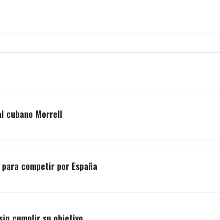
al cubano Morrell
o para competir por España
sin cumplir su objetivo