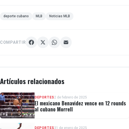
deporte cubano
MLB
Noticias MLB
COMPARTIR
Artículos relacionados
DEPORTES
2 de febrero de 2025
El mexicano Benavidez vence en 12 rounds
al cubano Morrell
DEPORTES
31 de enero de 2025