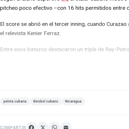
pitcheo poco efectivo –con 16 hits permitidos entre
El score se abrió en el tercer inning, cuando Curazao
el relevista Kenier Ferraz.
Entre esos batazos destacaron un triple de Ray-Patri
Ferraz tampoco pudo contener el ataque, al ceder un b
La situación empeoró en el cuarto episodio, cuando C
Mientras los curazoleños dominaban con el madero, lo
pelota cubana
Beisbol cubano
Nicaragua
cubana a solo dos sencillos y permitió sus únicas dos
Al respecto, el comentarista deportivo Yasel Porto
ca
COMPARTIR