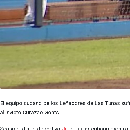
El equipo cubano de los Leñadores de Las Tunas suf
al invicto Curazao Goats.
Según el diario deportivo
Jit
, el titular cubano mostr