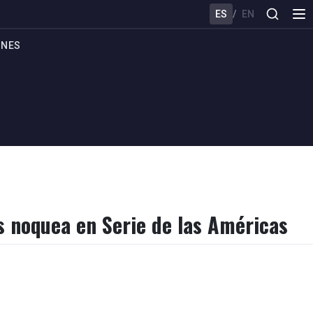
ES
/
EN
ONES
os noquea en Serie de las Américas