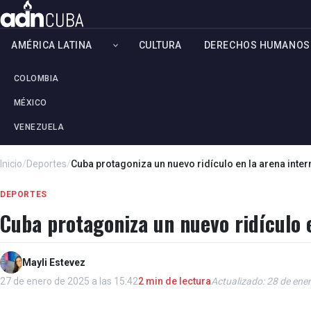
AMÉRICA LATINA
CULTURA
DERECHOS HUMANOS
COLOMBIA
MÉXICO
VENEZUELA
Inicio
/
Deportes
/
Cuba protagoniza un nuevo ridículo en la arena inte
DEPORTES
Cuba protagoniza un nuevo ridículo 
Mayli Estevez
27 de enero de 2025 a las 15:42
2 min de lectura
Actualizado: 28 de ener