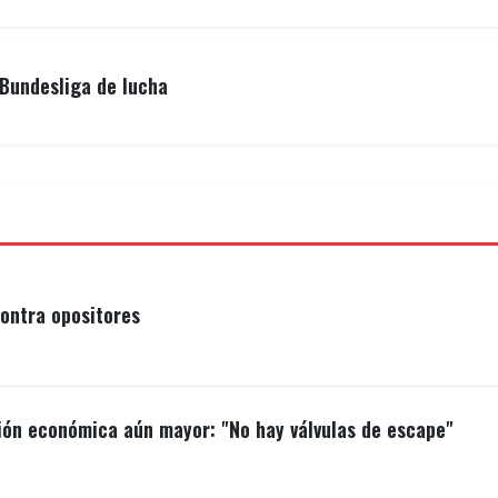
uilas Metropolitanas de Panamá superaron 4x3 a los C
Bundesliga de lucha
b Daom.
 la siguiente manera:
ontra opositores
ión económica aún mayor: "No hay válvulas de escape"