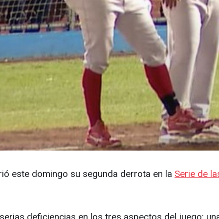
rió este domingo su segunda derrota en la
Serie de l
ó serias deficiencias en los tres aspectos del juego: u