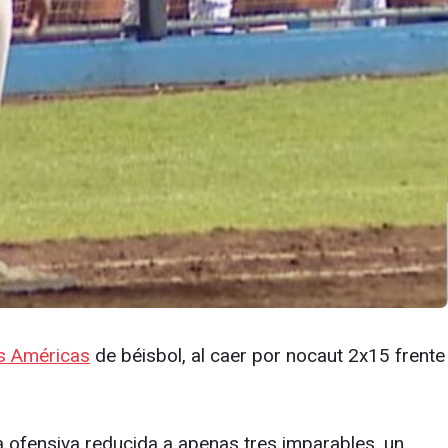
as Américas
de béisbol, al caer por nocaut 2x15 frente
na ofensiva reducida a apenas tres imparables, un