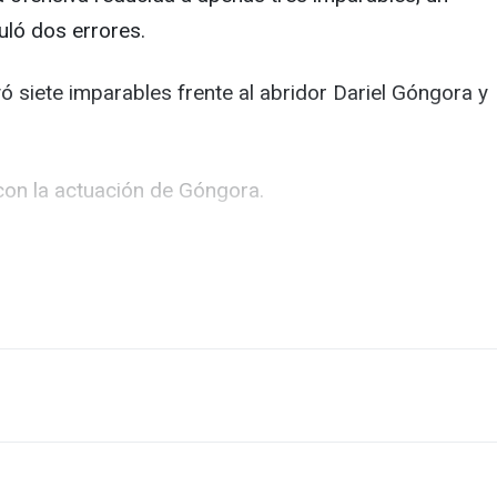
uló dos errores.
ó siete imparables frente al abridor Dariel Góngora y
con la actuación de Góngora.
plió la ventaja rival.
cho Juan Carlos Sulbarán, quien limitó a la ofensiva
l capitán Yunieski Larduet.
za más”.