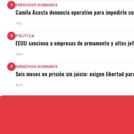
Este lunes, los Leñadores de Las Tunas se medirán c
3
DERECHOS HUMANOS
Camila Acosta denuncia operativo para impedirle cu
Betancourt anunciado como abridor.
Hoy
Hasta el 30 de enero de este mes, los estadios Naci
4
POLÍTICA
en Nicaragua.
EEUU sanciona a empresas de armamento y altos jefe
Ayer
5
DERECHOS HUMANOS
Seis meses en prisión sin juicio: exigen libertad par
Ayer