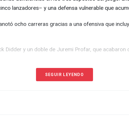
 cinco lanzadores– y una defensa vulnerable que acum
 anotó ocho carreras gracias a una ofensiva que incluy
ck Didder y un doble de Juremi Profar, que acabaron 
oleto, un hit y un doble de Raysheandall Michel que am
SEGUIR LEYENDO
urazao fabricó otro racimo de siete carreras.
s Leñadores no lograron descifrar los envíos del dere
 carreras en el cuarto inning, ambas impulsadas por e
lificó
el resultado de los cubanos como “una vergüen